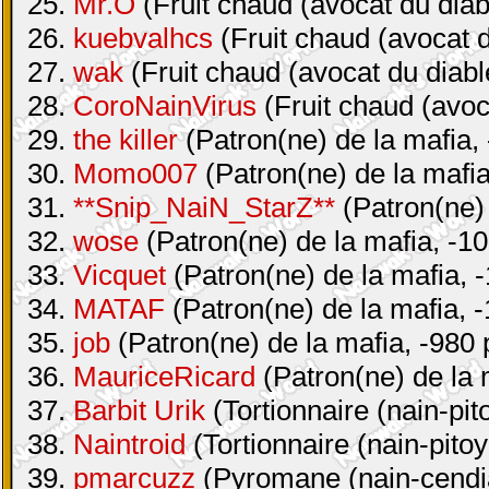
25.
Mr.O
(Fruit chaud (avocat du diab
26.
kuebvalhcs
(Fruit chaud (avocat d
27.
wak
(Fruit chaud (avocat du diabl
28.
CoroNainVirus
(Fruit chaud (avoc
29.
the killer
(Patron(ne) de la mafia, 
30.
Momo007
(Patron(ne) de la mafia
31.
**Snip_NaiN_StarZ**
(Patron(ne) 
32.
wose
(Patron(ne) de la mafia, -10
33.
Vicquet
(Patron(ne) de la mafia, -
34.
MATAF
(Patron(ne) de la mafia, -
35.
job
(Patron(ne) de la mafia, -980 
36.
MauriceRicard
(Patron(ne) de la 
37.
Barbit Urik
(Tortionnaire (nain-pit
38.
Naintroid
(Tortionnaire (nain-pitoy
39.
pmarcuzz
(Pyromane (nain-cendia