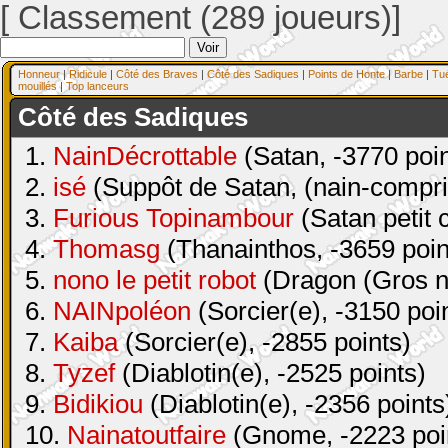
[ Classement (289 joueurs)]
Honneur
|
Ridicule
|
Côté des Braves
|
Côté des Sadiques
|
Points de Honte
|
Barbe
|
Tu
mouillés
|
Top lanceurs
Côté des Sadiques
1.
NainDécrottable
(Satan, -3770 poin
2.
isé
(Suppôt de Satan, (nain-compri
3.
Furious Topinambour
(Satan petit 
4.
Thomasg
(Thanainthos, -3659 poin
5.
nono le petit robot
(Dragon (Gros na
6.
NAINpoléon
(Sorcier(e), -3150 poi
7.
Kaiba
(Sorcier(e), -2855 points)
8.
Tyzef
(Diablotin(e), -2525 points)
9.
Bidikiou
(Diablotin(e), -2356 points
10.
Nainatoutfaire
(Gnome, -2223 poi