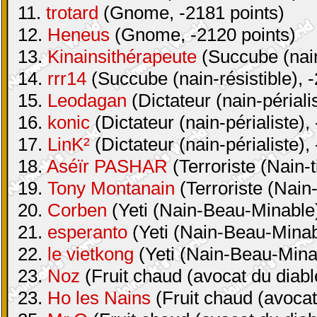
11.
trotard
(Gnome, -2181 points)
12.
Heneus
(Gnome, -2120 points)
13.
Kinainsithérapeute
(Succube (nain-
14.
rrr14
(Succube (nain-résistible), 
15.
Leodagan
(Dictateur (nain-périali
16.
konic
(Dictateur (nain-périaliste),
17.
LinK²
(Dictateur (nain-périaliste),
18.
Aséïr PASHAR
(Terroriste (Nain-t
19.
Tony Montanain
(Terroriste (Nain-
20.
Corben
(Yeti (Nain-Beau-Minable)
21.
esperanto
(Yeti (Nain-Beau-Minabl
22.
le vietkong
(Yeti (Nain-Beau-Minab
23.
Noz
(Fruit chaud (avocat du diabl
23.
Ho les Nains
(Fruit chaud (avocat