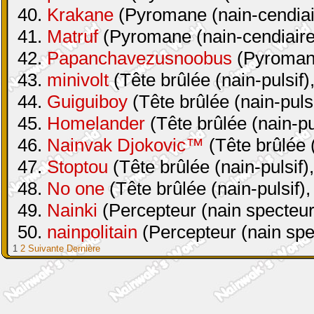
40.
Krakane
(Pyromane (nain-cendiair
41.
Matruf
(Pyromane (nain-cendiaire 
42.
Papanchavezusnoobus
(Pyromane
43.
minivolt
(Tête brûlée (nain-pulsif)
44.
Guiguiboy
(Tête brûlée (nain-pulsi
45.
Homelander
(Tête brûlée (nain-pul
46.
Nainvak Djokovic™
(Tête brûlée (
47.
Stoptou
(Tête brûlée (nain-pulsif)
48.
No one
(Tête brûlée (nain-pulsif),
49.
Nainki
(Percepteur (nain specteur
50.
nainpolitain
(Percepteur (nain spe
1
2
Suivante
Dernière