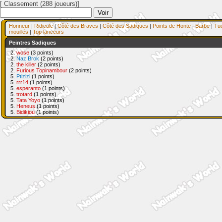
[ Classement (288 joueurs)]
Honneur
|
Ridicule
|
Côté des Braves
|
Côté des Sadiques
|
Points de Honte
|
Barbe
|
Tu
mouillés
|
Top lanceurs
Peintres Sadiques
2.
wose
(3 points)
2.
Naz Brok
(2 points)
2.
the killer
(2 points)
2.
Furious Topinambour
(2 points)
5.
Ptizizi
(1 points)
5.
rrr14
(1 points)
5.
esperanto
(1 points)
5.
trotard
(1 points)
5.
Tata Yoyo
(1 points)
5.
Heneus
(1 points)
5.
Bidikiou
(1 points)