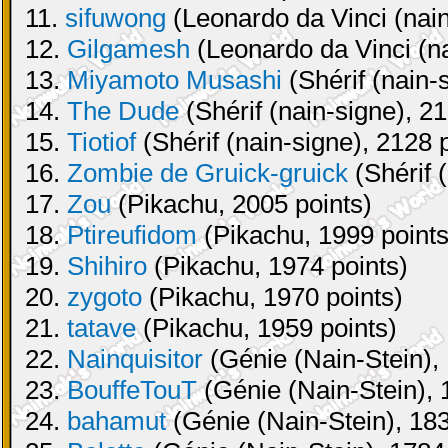
11.
sifuwong
(Leonardo da Vinci (nain
12.
Gilgamesh
(Leonardo da Vinci (na
13.
Miyamoto Musashi
(Shérif (nain-
14.
The Dude
(Shérif (nain-signe), 21
15.
Tiotiof
(Shérif (nain-signe), 2128 
16.
Zombie de Gruick-gruick
(Shérif 
17.
Zou
(Pikachu, 2005 points)
18.
Ptireufidom
(Pikachu, 1999 points
19.
Shihiro
(Pikachu, 1974 points)
20.
zygoto
(Pikachu, 1970 points)
21.
tatave
(Pikachu, 1959 points)
22.
Nainquisitor
(Génie (Nain-Stein), 
23.
BouffeTouT
(Génie (Nain-Stein), 
24.
bahamut
(Génie (Nain-Stein), 183