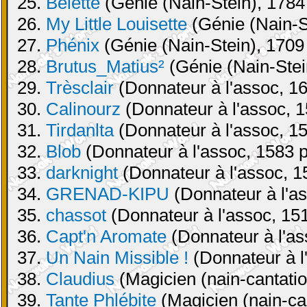
25.
Belette
(Génie (Nain-Stein), 1784 
26.
My Little Louisette
(Génie (Nain-St
27.
Phénix
(Génie (Nain-Stein), 1709 
28.
Brutus_Matius²
(Génie (Nain-Stei
29.
Trèsclair
(Donnateur à l'assoc, 16
30.
Calinourz
(Donnateur à l'assoc, 1
31.
Tirdanlta
(Donnateur à l'assoc, 15
32.
Blob
(Donnateur à l'assoc, 1583 p
33.
darknight
(Donnateur à l'assoc, 1
34.
GRENAD-KIPU
(Donnateur à l'as
35.
chassot
(Donnateur à l'assoc, 151
36.
Capt'n Aromate
(Donnateur à l'as
37.
Un Nain Missible !
(Donnateur à l
38.
Claudius
(Magicien (nain-cantatio
39.
Tante Phlébite
(Magicien (nain-can