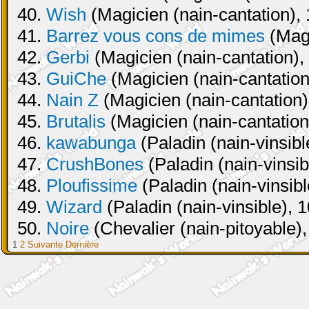
40.
Wish
(Magicien (nain-cantation), 
41.
Barrez vous cons de mimes
(Magi
42.
Gerbi
(Magicien (nain-cantation),
43.
GuiChe
(Magicien (nain-cantation
44.
Nain Z
(Magicien (nain-cantation)
45.
Brutalis
(Magicien (nain-cantation
46.
kawabunga
(Paladin (nain-vinsibl
47.
CrushBones
(Paladin (nain-vinsib
48.
Ploufissime
(Paladin (nain-vinsibl
49.
Wizard
(Paladin (nain-vinsible), 
50.
Noire
(Chevalier (nain-pitoyable),
1
2
Suivante
Dernière