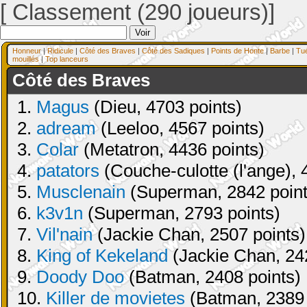
[ Classement (290 joueurs)]
Honneur
|
Ridicule
|
Côté des Braves
|
Côté des Sadiques
|
Points de Honte
|
Barbe
|
Tu
mouillés
|
Top lanceurs
Côté des Braves
1.
Magus
(Dieu, 4703 points)
2.
adream
(Leeloo, 4567 points)
3.
Colar
(Metatron, 4436 points)
4.
patators
(Couche-culotte (l'ange), 
5.
Musclenain
(Superman, 2842 point
6.
k3v1n
(Superman, 2793 points)
7.
Vil'nain
(Jackie Chan, 2507 points)
8.
King of Kekeland
(Jackie Chan, 24
9.
Doody Doo
(Batman, 2408 points)
10.
Killer de movietes
(Batman, 2389 