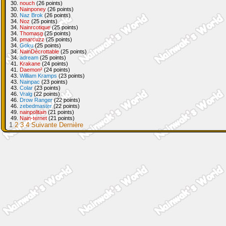
30.
nouch
(26 points)
30.
Nainponey
(26 points)
30.
Naz Brok
(26 points)
34.
Noz
(25 points)
34.
Nainrcotique
(25 points)
34.
Thomasg
(25 points)
34.
pmarcuzz
(25 points)
34.
Goku
(25 points)
34.
NainDécrottable
(25 points)
34.
adream
(25 points)
41.
Krakane
(24 points)
41.
Daemon²
(24 points)
43.
William Kramps
(23 points)
43.
Nainpac
(23 points)
43.
Colar
(23 points)
46.
Vralg
(22 points)
46.
Drow Ranger
(22 points)
46.
zebedmaster
(22 points)
49.
nainpolitain
(21 points)
49.
Nain-ternet
(21 points)
1
2
3
4
Suivante
Dernière