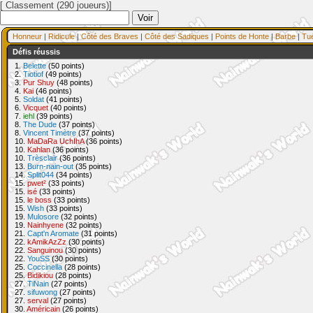
[ Classement (290 joueurs)]
Honneur
|
Ridicule
|
Côté des Braves
|
Côté des Sadiques
|
Points de Honte
|
Barbe
|
Tu
Défis réussis
1.
Belette
(50 points)
2.
Tiotiof
(49 points)
3.
Pur Shuy
(48 points)
4.
Kai
(46 points)
5.
Soldat
(41 points)
6.
Vicquet
(40 points)
7.
iehl
(39 points)
8.
The Dude
(37 points)
8.
Vincent Timètre
(37 points)
10.
MaDaRa UchIhA
(36 points)
10.
Kahlan
(36 points)
10.
Trèsclair
(36 points)
13.
Burn-nain-out
(35 points)
14.
Split044
(34 points)
15.
pwet²
(33 points)
15.
isé
(33 points)
15.
le boss
(33 points)
15.
Wish
(33 points)
19.
Mulosore
(32 points)
19.
Nainhyene
(32 points)
21.
Capt'n Aromate
(31 points)
22.
kAmikAzZz
(30 points)
22.
Sanguinou
(30 points)
22.
YouSS
(30 points)
25.
Coccinella
(28 points)
25.
Bidikiou
(28 points)
27.
TiNain
(27 points)
27.
sifuwong
(27 points)
27.
serval
(27 points)
30.
Américain
(26 points)