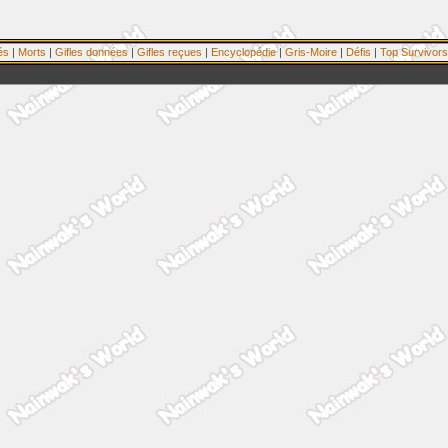
és
|
Morts
|
Gifles données
|
Gifles reçues
|
Encyclopédie
|
Gris-Moire
|
Défis
|
Top Survivors