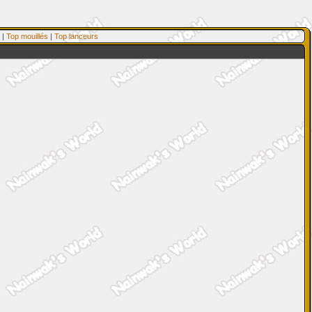
|
Top mouillés
|
Top lanceurs