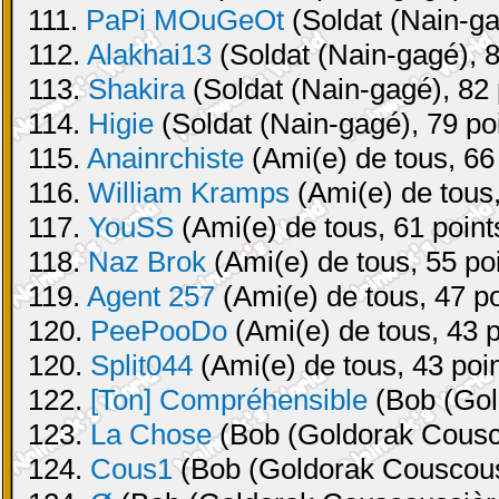
111.
PaPi MOuGeOt
(Soldat (Nain-ga
112.
Alakhai13
(Soldat (Nain-gagé), 8
113.
Shakira
(Soldat (Nain-gagé), 82 
114.
Higie
(Soldat (Nain-gagé), 79 po
115.
Anainrchiste
(Ami(e) de tous, 66 
116.
William Kramps
(Ami(e) de tous,
117.
YouSS
(Ami(e) de tous, 61 point
118.
Naz Brok
(Ami(e) de tous, 55 po
119.
Agent 257
(Ami(e) de tous, 47 po
120.
PeePooDo
(Ami(e) de tous, 43 p
120.
Split044
(Ami(e) de tous, 43 poin
122.
[Ton] Compréhensible
(Bob (Gol
123.
La Chose
(Bob (Goldorak Cousco
124.
Cous1
(Bob (Goldorak Couscouss