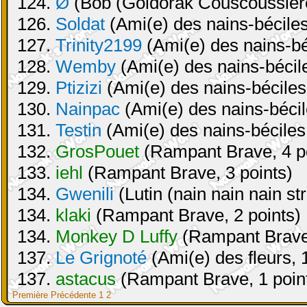
124.
Ø
(Bob (Goldorak Couscoussière
126.
Soldat
(Ami(e) des nains-béciles
127.
Trinity2199
(Ami(e) des nains-béc
128.
Wemby
(Ami(e) des nains-bécile
129.
Ptizizi
(Ami(e) des nains-béciles 
130.
Nainpac
(Ami(e) des nains-bécile
131.
Testin
(Ami(e) des nains-béciles 
132.
GrosPouet
(Rampant Brave, 4 po
133.
iehl
(Rampant Brave, 3 points)
134.
Gwenili
(Lutin (nain nain nain st
134.
klaki
(Rampant Brave, 2 points)
134.
Monkey D Luffy
(Rampant Brave,
137.
Le Grignoté
(Ami(e) des fleurs, 1
137.
astacus
(Rampant Brave, 1 poin
Première
Précédente
1
2