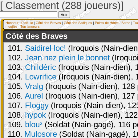
[ Classement (288 joueurs)]
Honneur
|
Ridicule
|
Côté des Braves
|
Côté des Sadiques
|
Points de Honte
|
Barbe
|
Tu
mouillés
|
Top lanceurs
Côté des Braves
101.
SaidireHoc!
(Iroquois (Nain-dien
102.
Jean nez plein le bonnet
(Iroquoi
103.
Childéric
(Iroquois (Nain-dien), 
104.
Lowrifice
(Iroquois (Nain-dien), 
105.
Vralg
(Iroquois (Nain-dien), 128 
106.
Aurel
(Iroquois (Nain-dien), 127 
107.
Floggy
(Iroquois (Nain-dien), 12
108.
hypok
(Iroquois (Nain-dien), 122
109.
blou²
(Soldat (Nain-gagé), 116 p
110.
Mulosore
(Soldat (Nain-gagé), 1