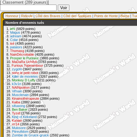
[ Classement (289 joueurs)]
Honneur
|
Ridicule
|
Côté des Braves
|
Côté des Sadiques
|
Points de Honte
|
Barbe
|
Tu
Nombre d'ennemis tués
1.
iehl
(5929 points)
2.
Magus
(4778 points)
3.
adream
(4674 points)
4.
Colar
(4516 points)
5.
isé
(4365 points)
6.
patators
(4223 points)
7.
Thomasg
(4198 points)
8.
NainDécrottable
(4035 points)
9.
Prosper le Purineur
(3865 points)
10.
MaDaRa UchIhA
(3783 points)
11.
Furious Topinambour
(3725 points)
12.
zygoto
(3647 points)
13.
nono le petit robot
(3583 points)
14.
Killer de movietes
(3267 points)
15.
Monkey D Luffy
(3211 points)
16.
k3v1n
(3186 points)
17.
NAINpoléon
(3177 points)
18.
Vil'nain
(3090 points)
19.
Musclenain
(2894 points)
20.
Kinainsithérapeute
(2884 points)
21.
Kaiba
(2882 points)
22.
sifuwong
(2848 points)
23.
Ben Baker
(2823 points)
24.
Tyzef
(2766 points)
25.
King of Kekeland
(2732 points)
26.
Kahlan
(2690 points)
27.
rrr14
(2656 points)
28.
Mulosore
(2629 points)
29.
Ptireufidom
(2620 points)
30.
Zombie de Gruick-gruick
(2592 points)