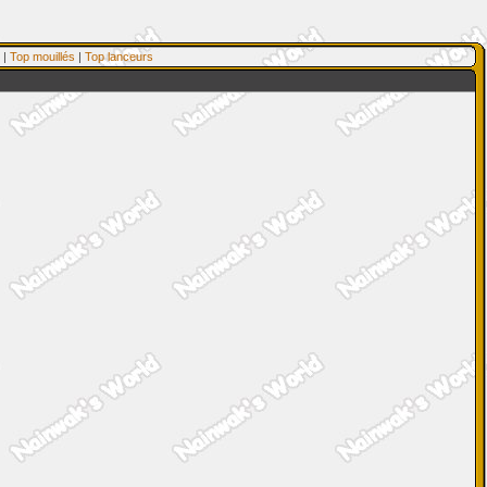
|
Top mouillés
|
Top lanceurs