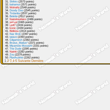
31.
Shihiro
(2573 points)
32.
bahamut
(2571 points)
33.
Wolrathj
(2548 points)
34.
Doody Doo
(2545 points)
35.
Tirdanlta
(2537 points)
36.
Belette
(2517 points)
37.
Nainatoutfaire
(2486 points)
38.
serval
(2465 points)
39.
LinK²
(2434 points)
40.
konic
(2430 points)
41.
Bidikiou
(2414 points)
42.
Naz Brok
(2397 points)
43.
tatave
(2393 points)
44.
Gilgamesh
(2382 points)
45.
Brutus_Matius²
(2371 points)
46.
Miyamoto Musashi
(2331 points)
47.
The Dude
(2295 points)
48.
Nainki
(2283 points)
49.
Zou
(2278 points)
50.
Ploufissime
(2262 points)
1
2
3
4
5
Suivante
Dernière