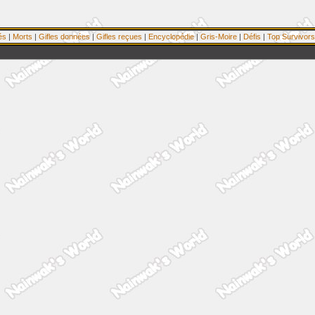
és
|
Morts
|
Gifles données
|
Gifles reçues
|
Encyclopédie
|
Gris-Moire
|
Défis
|
Top Survivors