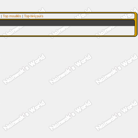
|
Top mouillés
|
Top lanceurs