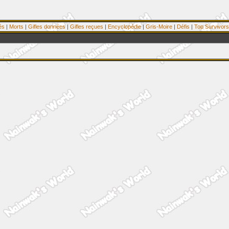
és
|
Morts
|
Gifles données
|
Gifles reçues
|
Encyclopédie
|
Gris-Moire
|
Défis
|
Top Survivors