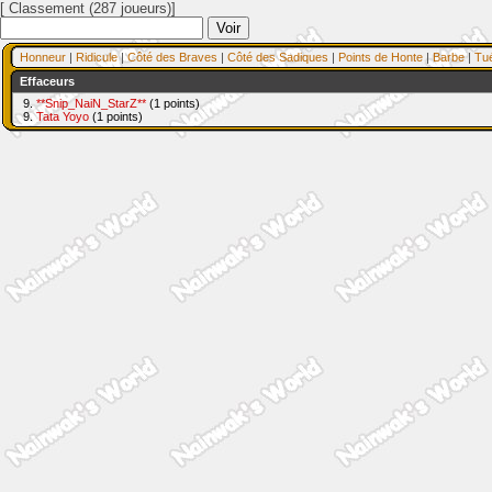
[ Classement (287 joueurs)]
Honneur
|
Ridicule
|
Côté des Braves
|
Côté des Sadiques
|
Points de Honte
|
Barbe
|
Tu
Effaceurs
9.
**Snip_NaiN_StarZ**
(1 points)
9.
Tata Yoyo
(1 points)