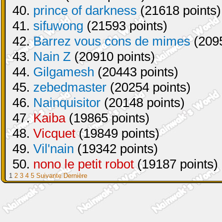
40.
prince of darkness
(21618 points)
41.
sifuwong
(21593 points)
42.
Barrez vous cons de mimes
(2095
43.
Nain Z
(20910 points)
44.
Gilgamesh
(20443 points)
45.
zebedmaster
(20254 points)
46.
Nainquisitor
(20148 points)
47.
Kaiba
(19865 points)
48.
Vicquet
(19849 points)
49.
Vil'nain
(19342 points)
50.
nono le petit robot
(19187 points)
1
2
3
4
5
Suivante
Dernière