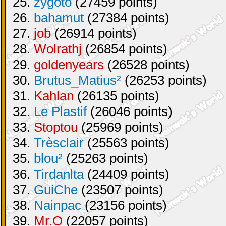
25.
zygoto
(27459 points)
26.
bahamut
(27384 points)
27.
job
(26914 points)
28.
Wolrathj
(26854 points)
29.
goldenyears
(26528 points)
30.
Brutus_Matius²
(26253 points)
31.
Kahlan
(26135 points)
32.
Le Plastif
(26046 points)
33.
Stoptou
(25969 points)
34.
Trèsclair
(25563 points)
35.
blou²
(25263 points)
36.
Tirdanlta
(24409 points)
37.
GuiChe
(23507 points)
38.
Nainpac
(23156 points)
39.
Mr.O
(22057 points)