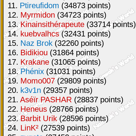
11.
Ptireufidom
(34873 points)
12.
Myrmidon
(34723 points)
13.
Kinainsithérapeute
(33714 points)
14.
kuebvalhcs
(32431 points)
15.
Naz Brok
(32260 points)
16.
Bidikiou
(31864 points)
17.
Krakane
(31065 points)
18.
Phénix
(31031 points)
19.
Momo007
(29809 points)
20.
k3v1n
(29357 points)
21.
Aséïr PASHAR
(28837 points)
22.
Heneus
(28766 points)
23.
Barbit Urik
(28596 points)
24.
LinK²
(27539 points)