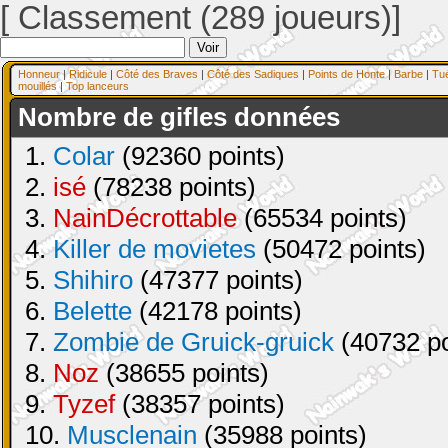
[ Classement (289 joueurs)]
Honneur
|
Ridicule
|
Côté des Braves
|
Côté des Sadiques
|
Points de Honte
|
Barbe
|
Tu
mouillés
|
Top lanceurs
Nombre de gifles données
1.
Colar
(92360 points)
2.
isé
(78238 points)
3.
NainDécrottable
(65534 points)
4.
Killer de movietes
(50472 points)
5.
Shihiro
(47377 points)
6.
Belette
(42178 points)
7.
Zombie de Gruick-gruick
(40732 po
8.
Noz
(38655 points)
9.
Tyzef
(38357 points)
10.
Musclenain
(35988 points)