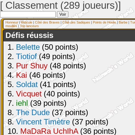
[ Classement (289 joueurs)]
Honneur
|
Ridicule
|
Côté des Braves
|
Côté des Sadiques
|
Points de Honte
|
Barbe
|
Tu
mouillés
|
Top lanceurs
Défis réussis
1.
Belette
(50 points)
2.
Tiotiof
(49 points)
3.
Pur Shuy
(48 points)
4.
Kai
(46 points)
5.
Soldat
(41 points)
6.
Vicquet
(40 points)
7.
iehl
(39 points)
8.
The Dude
(37 points)
8.
Vincent Timètre
(37 points)
10.
MaDaRa UchIhA
(36 points)