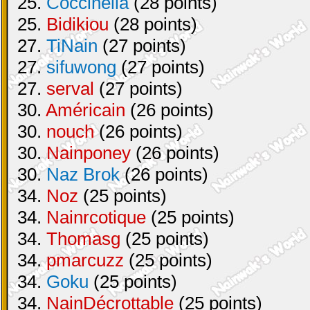
25.
Coccinella
(28 points)
25.
Bidikiou
(28 points)
27.
TiNain
(27 points)
27.
sifuwong
(27 points)
27.
serval
(27 points)
30.
Américain
(26 points)
30.
nouch
(26 points)
30.
Nainponey
(26 points)
30.
Naz Brok
(26 points)
34.
Noz
(25 points)
34.
Nainrcotique
(25 points)
34.
Thomasg
(25 points)
34.
pmarcuzz
(25 points)
34.
Goku
(25 points)
34.
NainDécrottable
(25 points)