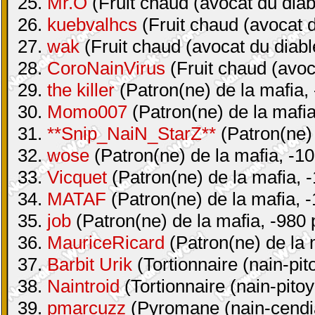
25.
Mr.O
(Fruit chaud (avocat du diab
26.
kuebvalhcs
(Fruit chaud (avocat d
27.
wak
(Fruit chaud (avocat du diabl
28.
CoroNainVirus
(Fruit chaud (avoc
29.
the killer
(Patron(ne) de la mafia, 
30.
Momo007
(Patron(ne) de la mafia
31.
**Snip_NaiN_StarZ**
(Patron(ne) 
32.
wose
(Patron(ne) de la mafia, -10
33.
Vicquet
(Patron(ne) de la mafia, -
34.
MATAF
(Patron(ne) de la mafia, -
35.
job
(Patron(ne) de la mafia, -980 
36.
MauriceRicard
(Patron(ne) de la 
37.
Barbit Urik
(Tortionnaire (nain-pit
38.
Naintroid
(Tortionnaire (nain-pitoy
39.
pmarcuzz
(Pyromane (nain-cendia