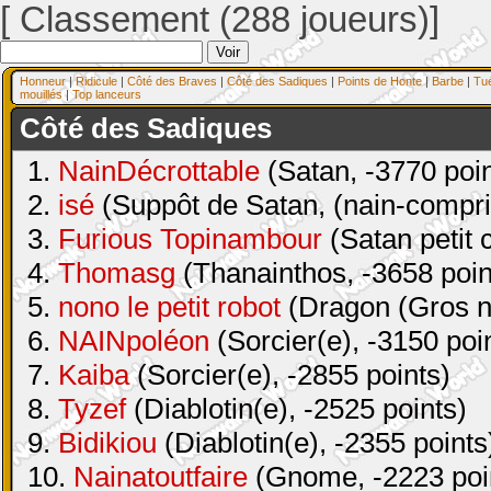
[ Classement (288 joueurs)]
Honneur
|
Ridicule
|
Côté des Braves
|
Côté des Sadiques
|
Points de Honte
|
Barbe
|
Tu
mouillés
|
Top lanceurs
Côté des Sadiques
1.
NainDécrottable
(Satan, -3770 poin
2.
isé
(Suppôt de Satan, (nain-compri
3.
Furious Topinambour
(Satan petit 
4.
Thomasg
(Thanainthos, -3658 poin
5.
nono le petit robot
(Dragon (Gros na
6.
NAINpoléon
(Sorcier(e), -3150 poi
7.
Kaiba
(Sorcier(e), -2855 points)
8.
Tyzef
(Diablotin(e), -2525 points)
9.
Bidikiou
(Diablotin(e), -2355 points
10.
Nainatoutfaire
(Gnome, -2223 poi