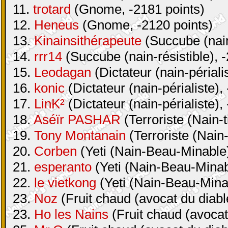
11.
trotard
(Gnome, -2181 points)
12.
Heneus
(Gnome, -2120 points)
13.
Kinainsithérapeute
(Succube (nain-
14.
rrr14
(Succube (nain-résistible), 
15.
Leodagan
(Dictateur (nain-périali
16.
konic
(Dictateur (nain-périaliste),
17.
LinK²
(Dictateur (nain-périaliste),
18.
Aséïr PASHAR
(Terroriste (Nain-t
19.
Tony Montanain
(Terroriste (Nain-
20.
Corben
(Yeti (Nain-Beau-Minable)
21.
esperanto
(Yeti (Nain-Beau-Minabl
22.
le vietkong
(Yeti (Nain-Beau-Minab
23.
Noz
(Fruit chaud (avocat du diabl
23.
Ho les Nains
(Fruit chaud (avocat