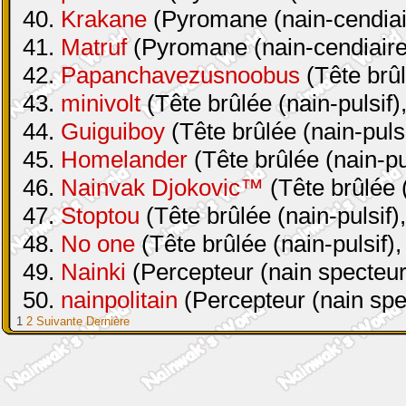
40.
Krakane
(Pyromane (nain-cendiair
41.
Matruf
(Pyromane (nain-cendiaire 
42.
Papanchavezusnoobus
(Tête brûl
43.
minivolt
(Tête brûlée (nain-pulsif)
44.
Guiguiboy
(Tête brûlée (nain-pulsi
45.
Homelander
(Tête brûlée (nain-pul
46.
Nainvak Djokovic™
(Tête brûlée (
47.
Stoptou
(Tête brûlée (nain-pulsif)
48.
No one
(Tête brûlée (nain-pulsif),
49.
Nainki
(Percepteur (nain specteur
50.
nainpolitain
(Percepteur (nain spe
1
2
Suivante
Dernière