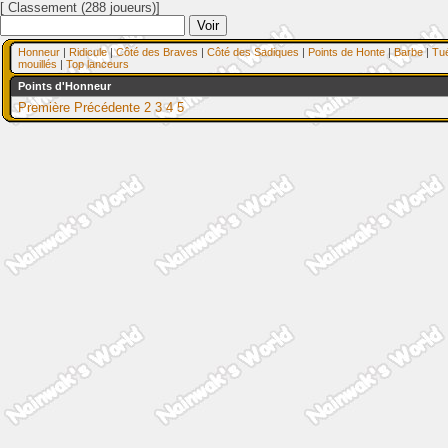
[ Classement (288 joueurs)]
Honneur
|
Ridicule
|
Côté des Braves
|
Côté des Sadiques
|
Points de Honte
|
Barbe
|
Tu
mouillés
|
Top lanceurs
Points d'Honneur
Première
Précédente
2
3
4
5