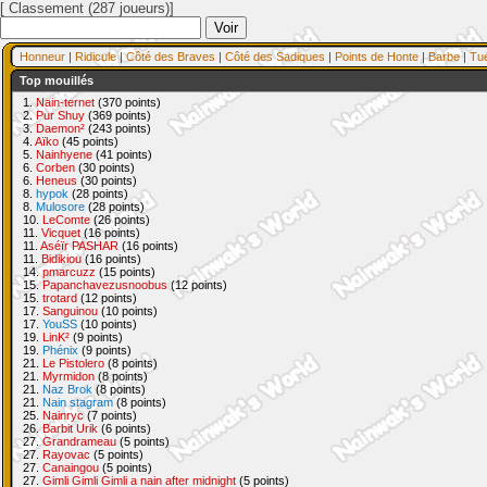
[ Classement (287 joueurs)]
Honneur
|
Ridicule
|
Côté des Braves
|
Côté des Sadiques
|
Points de Honte
|
Barbe
|
Tu
Top mouillés
1.
Nain-ternet
(370 points)
2.
Pur Shuy
(369 points)
3.
Daemon²
(243 points)
4.
Aïko
(45 points)
5.
Nainhyene
(41 points)
6.
Corben
(30 points)
6.
Heneus
(30 points)
8.
hypok
(28 points)
8.
Mulosore
(28 points)
10.
LeComte
(26 points)
11.
Vicquet
(16 points)
11.
Aséïr PASHAR
(16 points)
11.
Bidikiou
(16 points)
14.
pmarcuzz
(15 points)
15.
Papanchavezusnoobus
(12 points)
15.
trotard
(12 points)
17.
Sanguinou
(10 points)
17.
YouSS
(10 points)
19.
LinK²
(9 points)
19.
Phénix
(9 points)
21.
Le Pistolero
(8 points)
21.
Myrmidon
(8 points)
21.
Naz Brok
(8 points)
21.
Nain stagram
(8 points)
25.
Nainryc
(7 points)
26.
Barbit Urik
(6 points)
27.
Grandrameau
(5 points)
27.
Rayovac
(5 points)
27.
Canaingou
(5 points)
27.
Gimli Gimli Gimli a nain after midnight
(5 points)