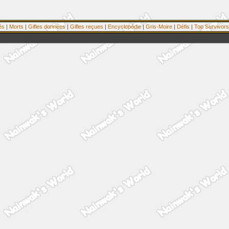
és
|
Morts
|
Gifles données
|
Gifles reçues
|
Encyclopédie
|
Gris-Moire
|
Défis
|
Top Survivors