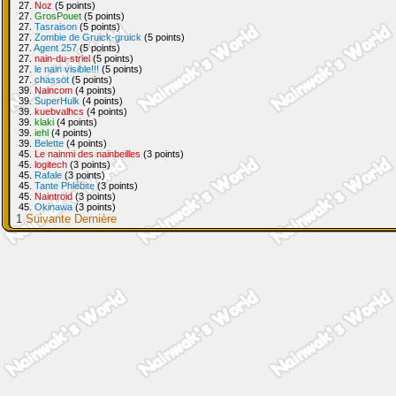
27.
Noz
(5 points)
27.
GrosPouet
(5 points)
27.
Tasraison
(5 points)
27.
Zombie de Gruick-gruick
(5 points)
27.
Agent 257
(5 points)
27.
nain-du-striel
(5 points)
27.
le nain visible!!!
(5 points)
27.
chassot
(5 points)
39.
Naincom
(4 points)
39.
SuperHulk
(4 points)
39.
kuebvalhcs
(4 points)
39.
klaki
(4 points)
39.
iehl
(4 points)
39.
Belette
(4 points)
45.
Le nainmi des nainbeilles
(3 points)
45.
logitech
(3 points)
45.
Rafale
(3 points)
45.
Tante Phlébite
(3 points)
45.
Naintroid
(3 points)
45.
Okinawa
(3 points)
1
Suivante
Dernière