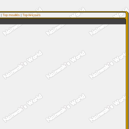
|
Top mouillés
|
Top lanceurs