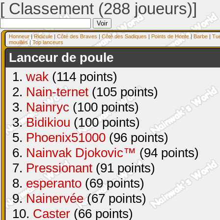
[ Classement (288 joueurs)]
Honneur
|
Ridicule
|
Côté des Braves
|
Côté des Sadiques
|
Points de Honte
|
Barbe
|
Tu
mouillés
|
Top lanceurs
Lanceur de poule
1.
wak
(114 points)
2.
Nain-ternet
(105 points)
3.
Nainryc
(100 points)
3.
Bidikiou
(100 points)
5.
Phoenix51000
(96 points)
6.
Nainvak Djokovic™
(94 points)
7.
Pressionant
(91 points)
8.
esperanto
(69 points)
9.
Nainervée
(67 points)
10.
Caster
(66 points)