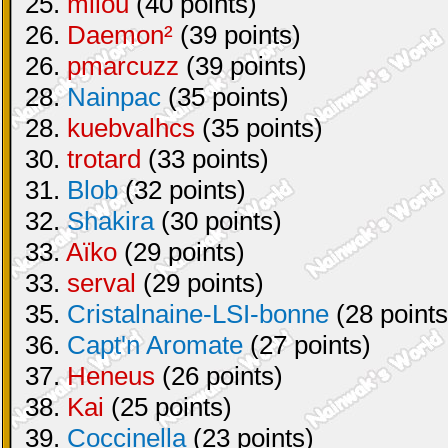
25.
milou
(40 points)
26.
Daemon²
(39 points)
26.
pmarcuzz
(39 points)
28.
Nainpac
(35 points)
28.
kuebvalhcs
(35 points)
30.
trotard
(33 points)
31.
Blob
(32 points)
32.
Shakira
(30 points)
33.
Aïko
(29 points)
33.
serval
(29 points)
35.
Cristalnaine-LSI-bonne
(28 points
36.
Capt'n Aromate
(27 points)
37.
Heneus
(26 points)
38.
Kai
(25 points)
39.
Coccinella
(23 points)