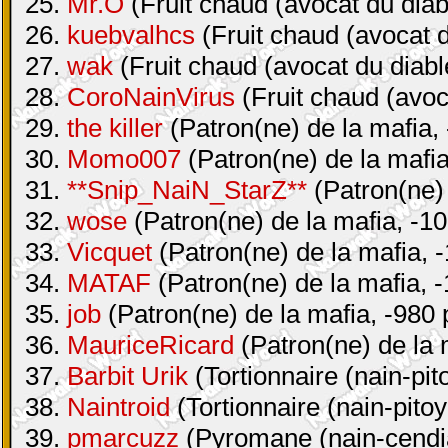
25.
Mr.O
(Fruit chaud (avocat du diab
26.
kuebvalhcs
(Fruit chaud (avocat d
27.
wak
(Fruit chaud (avocat du diabl
28.
CoroNainVirus
(Fruit chaud (avoc
29.
the killer
(Patron(ne) de la mafia, 
30.
Momo007
(Patron(ne) de la mafia
31.
**Snip_NaiN_StarZ**
(Patron(ne) 
32.
wose
(Patron(ne) de la mafia, -10
33.
Vicquet
(Patron(ne) de la mafia, -
34.
MATAF
(Patron(ne) de la mafia, -
35.
job
(Patron(ne) de la mafia, -980 
36.
MauriceRicard
(Patron(ne) de la 
37.
Barbit Urik
(Tortionnaire (nain-pit
38.
Naintroid
(Tortionnaire (nain-pitoy
39.
pmarcuzz
(Pyromane (nain-cendia