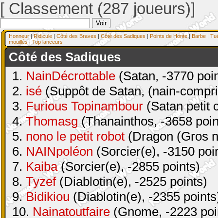
[ Classement (287 joueurs)]
Honneur
|
Ridicule
|
Côté des Braves
|
Côté des Sadiques
|
Points de Honte
|
Barbe
|
Tu
mouillés
|
Top lanceurs
Côté des Sadiques
1.
NainDécrottable
(Satan, -3770 poin
2.
isé
(Suppôt de Satan, (nain-compri
3.
Furious Topinambour
(Satan petit 
4.
Thomasg
(Thanainthos, -3658 poin
5.
nono le petit robot
(Dragon (Gros na
6.
NAINpoléon
(Sorcier(e), -3150 poi
7.
Kaiba
(Sorcier(e), -2855 points)
8.
Tyzef
(Diablotin(e), -2525 points)
9.
Bidikiou
(Diablotin(e), -2355 points
10.
Nainatoutfaire
(Gnome, -2223 poi