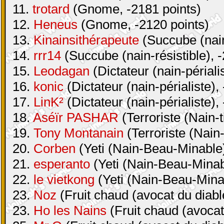
11.
trotard
(Gnome, -2181 points)
12.
Heneus
(Gnome, -2120 points)
13.
Kinainsithérapeute
(Succube (nain-
14.
rrr14
(Succube (nain-résistible), 
15.
Leodagan
(Dictateur (nain-périali
16.
konic
(Dictateur (nain-périaliste),
17.
LinK²
(Dictateur (nain-périaliste),
18.
Aséïr PASHAR
(Terroriste (Nain-t
19.
Tony Montanain
(Terroriste (Nain-
20.
Corben
(Yeti (Nain-Beau-Minable)
21.
esperanto
(Yeti (Nain-Beau-Minabl
22.
le vietkong
(Yeti (Nain-Beau-Minab
23.
Noz
(Fruit chaud (avocat du diabl
23.
Ho les Nains
(Fruit chaud (avocat