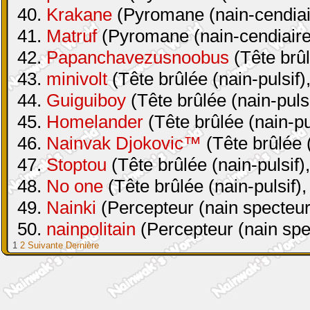
40.
Krakane
(Pyromane (nain-cendiair
41.
Matruf
(Pyromane (nain-cendiaire 
42.
Papanchavezusnoobus
(Tête brûl
43.
minivolt
(Tête brûlée (nain-pulsif)
44.
Guiguiboy
(Tête brûlée (nain-pulsi
45.
Homelander
(Tête brûlée (nain-pul
46.
Nainvak Djokovic™
(Tête brûlée (
47.
Stoptou
(Tête brûlée (nain-pulsif)
48.
No one
(Tête brûlée (nain-pulsif),
49.
Nainki
(Percepteur (nain specteur
50.
nainpolitain
(Percepteur (nain spe
1
2
Suivante
Dernière