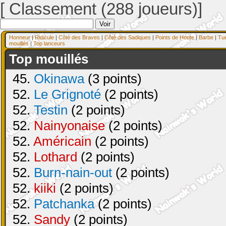
[ Classement (288 joueurs)]
Honneur
|
Ridicule
|
Côté des Braves
|
Côté des Sadiques
|
Points de Honte
|
Barbe
|
Tu
mouillés
|
Top lanceurs
Top mouillés
45.
Okinawa
(3 points)
52.
Le Grignoté
(2 points)
52.
Testin
(2 points)
52.
Nainyonaise
(2 points)
52.
Américain
(2 points)
52.
Lothard
(2 points)
52.
Burn-nain-out
(2 points)
52.
kiiki
(2 points)
52.
Patchanka
(2 points)
52.
Sandy
(2 points)