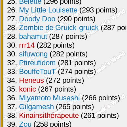
25.
Belette
(296 points)
26.
My Little Louisette
(293 points)
27.
Doody Doo
(290 points)
28.
Zombie de Gruick-gruick
(287 poi
28.
bahamut
(287 points)
30.
rrr14
(282 points)
30.
sifuwong
(282 points)
32.
Ptireufidom
(281 points)
33.
BouffeTouT
(274 points)
34.
Heneus
(272 points)
35.
konic
(267 points)
36.
Miyamoto Musashi
(266 points)
37.
Gilgamesh
(265 points)
38.
Kinainsithérapeute
(261 points)
39.
Zou
(258 points)