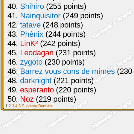
40.
Shihiro
(255 points)
41.
Nainquisitor
(249 points)
42.
tatave
(248 points)
43.
Phénix
(244 points)
44.
LinK²
(242 points)
45.
Leodagan
(231 points)
46.
zygoto
(230 points)
46.
Barrez vous cons de mimes
(230 
48.
darknight
(221 points)
49.
esperanto
(220 points)
50.
Noz
(219 points)
1
2
3
4
5
Suivante
Dernière