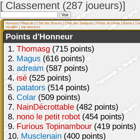
[ Classement (287 joueurs)]
Honneur
|
Ridicule
|
Côté des Braves
|
Côté des Sadiques
|
Points de Honte
|
Barbe
|
Tu
mouillés
|
Top lanceurs
Points d'Honneur
1.
Thomasg
(715 points)
2.
Magus
(616 points)
3.
adream
(587 points)
4.
isé
(525 points)
5.
patators
(514 points)
6.
Colar
(509 points)
7.
NainDécrottable
(482 points)
8.
nono le petit robot
(454 points)
9.
Furious Topinambour
(419 points)
10.
Musclenain
(400 points)