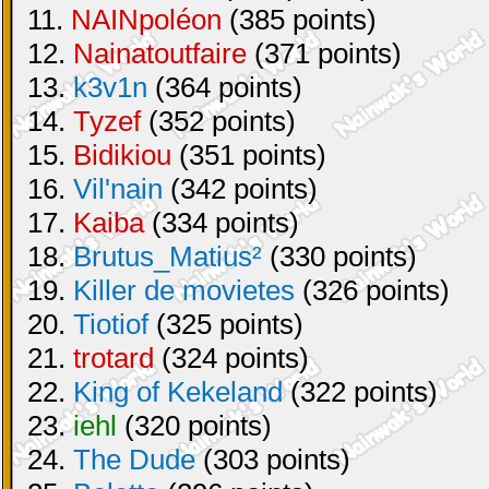
11.
NAINpoléon
(385 points)
12.
Nainatoutfaire
(371 points)
13.
k3v1n
(364 points)
14.
Tyzef
(352 points)
15.
Bidikiou
(351 points)
16.
Vil'nain
(342 points)
17.
Kaiba
(334 points)
18.
Brutus_Matius²
(330 points)
19.
Killer de movietes
(326 points)
20.
Tiotiof
(325 points)
21.
trotard
(324 points)
22.
King of Kekeland
(322 points)
23.
iehl
(320 points)
24.
The Dude
(303 points)