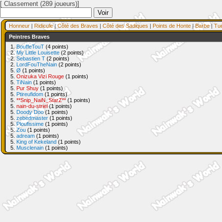
[ Classement (289 joueurs)]
Honneur
|
Ridicule
|
Côté des Braves
|
Côté des Sadiques
|
Points de Honte
|
Barbe
|
Tu
Peintres Braves
1.
BouffeTouT
(4 points)
2.
My Little Louisette
(2 points)
2.
Sebastien T
(2 points)
2.
LordFouTheNain
(2 points)
5.
Ø
(1 points)
5.
Onizuka Vizi Rouge
(1 points)
5.
TiNain
(1 points)
5.
Pur Shuy
(1 points)
5.
Ptireufidom
(1 points)
5.
**Snip_NaiN_StarZ**
(1 points)
5.
nain-du-striel
(1 points)
5.
Doody Doo
(1 points)
5.
zebedmaster
(1 points)
5.
Ploufissime
(1 points)
5.
Zou
(1 points)
5.
adream
(1 points)
5.
King of Kekeland
(1 points)
5.
Musclenain
(1 points)