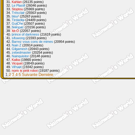
31.
Kahlan
(26135 points)
32.
Le Plastif
(26046 points)
33.
Stoptou
(25969 points)
34.
Trèsclair
(25563 points)
35.
blou²
(25263 points)
36.
Tirdanlta
(24409 points)
37.
GuiChe
(23507 points)
38.
Nainpac
(23156 points)
39.
Mr.O
(22057 points)
40.
prince of darkness
(21618 points)
41.
sifuwong
(21593 points)
42.
Barrez vous cons de mimes
(20954 points)
43.
Nain Z
(20914 points)
44.
Gilgamesh
(20443 points)
45.
zebedmaster
(20254 points)
46.
Nainquisitor
(20148 points)
47.
Kaiba
(19865 points)
48.
Vicquet
(19849 points)
49.
Vil'nain
(19342 points)
50.
nono le petit robot
(19187 points)
1
2
3
4
5
Suivante
Dernière