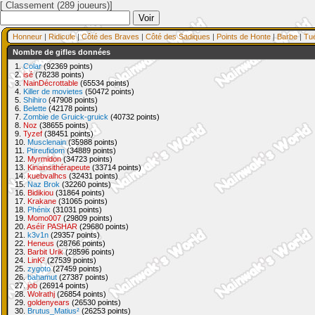
[ Classement (289 joueurs)]
Honneur
|
Ridicule
|
Côté des Braves
|
Côté des Sadiques
|
Points de Honte
|
Barbe
|
Tu
Nombre de gifles données
1.
Colar
(92369 points)
2.
isé
(78238 points)
3.
NainDécrottable
(65534 points)
4.
Killer de movietes
(50472 points)
5.
Shihiro
(47908 points)
6.
Belette
(42178 points)
7.
Zombie de Gruick-gruick
(40732 points)
8.
Noz
(38655 points)
9.
Tyzef
(38451 points)
10.
Musclenain
(35988 points)
11.
Ptireufidom
(34889 points)
12.
Myrmidon
(34723 points)
13.
Kinainsithérapeute
(33714 points)
14.
kuebvalhcs
(32431 points)
15.
Naz Brok
(32260 points)
16.
Bidikiou
(31864 points)
17.
Krakane
(31065 points)
18.
Phénix
(31031 points)
19.
Momo007
(29809 points)
20.
Aséïr PASHAR
(29680 points)
21.
k3v1n
(29357 points)
22.
Heneus
(28766 points)
23.
Barbit Urik
(28596 points)
24.
LinK²
(27539 points)
25.
zygoto
(27459 points)
26.
bahamut
(27387 points)
27.
job
(26914 points)
28.
Wolrathj
(26854 points)
29.
goldenyears
(26530 points)
30.
Brutus_Matius²
(26253 points)