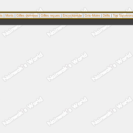
és
|
Morts
|
Gifles données
|
Gifles reçues
|
Encyclopédie
|
Gris-Moire
|
Défis
|
Top Survivors