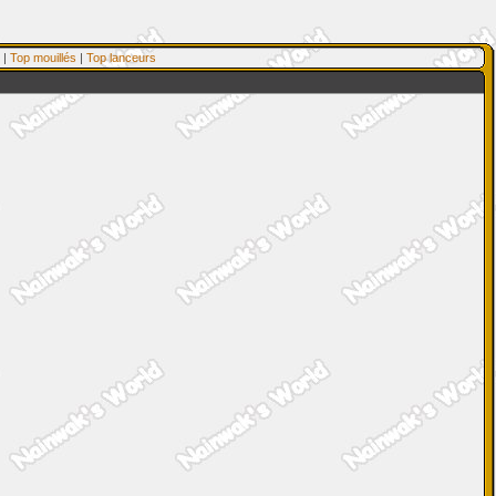
|
Top mouillés
|
Top lanceurs