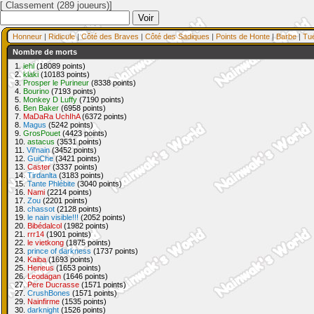
[ Classement (289 joueurs)]
Honneur
|
Ridicule
|
Côté des Braves
|
Côté des Sadiques
|
Points de Honte
|
Barbe
|
Tu
Nombre de morts
1.
iehl
(18089 points)
2.
klaki
(10183 points)
3.
Prosper le Purineur
(8338 points)
4.
Bourino
(7193 points)
5.
Monkey D Luffy
(7190 points)
6.
Ben Baker
(6958 points)
7.
MaDaRa UchIhA
(6372 points)
8.
Magus
(5242 points)
9.
GrosPouet
(4423 points)
10.
astacus
(3531 points)
11.
Vil'nain
(3452 points)
12.
GuiChe
(3421 points)
13.
Caster
(3337 points)
14.
Tirdanlta
(3183 points)
15.
Tante Phlébite
(3040 points)
16.
Nami
(2214 points)
17.
Zou
(2201 points)
18.
chassot
(2128 points)
19.
le nain visible!!!
(2052 points)
20.
Bibédalcol
(1982 points)
21.
rrr14
(1901 points)
22.
le vietkong
(1875 points)
23.
prince of darkness
(1737 points)
24.
Kaiba
(1693 points)
25.
Heneus
(1653 points)
26.
Leodagan
(1646 points)
27.
Pere Ducrasse
(1571 points)
27.
CrushBones
(1571 points)
29.
Nainfirme
(1535 points)
30.
darknight
(1526 points)