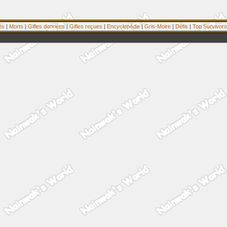
és
|
Morts
|
Gifles données
|
Gifles reçues
|
Encyclopédie
|
Gris-Moire
|
Défis
|
Top Survivors