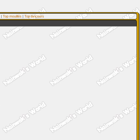
|
Top mouillés
|
Top lanceurs