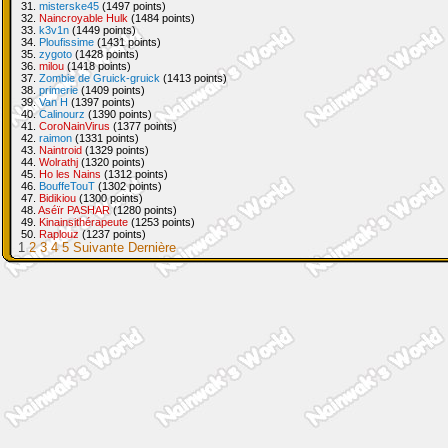
31.
misterske45
(1497 points)
32.
Naincroyable Hulk
(1484 points)
33.
k3v1n
(1449 points)
34.
Ploufissime
(1431 points)
35.
zygoto
(1428 points)
36.
milou
(1418 points)
37.
Zombie de Gruick-gruick
(1413 points)
38.
primerie
(1409 points)
39.
Van H
(1397 points)
40.
Calinourz
(1390 points)
41.
CoroNainVirus
(1377 points)
42.
raimon
(1331 points)
43.
Naintroid
(1329 points)
44.
Wolrathj
(1320 points)
45.
Ho les Nains
(1312 points)
46.
BouffeTouT
(1302 points)
47.
Bidikiou
(1300 points)
48.
Aséïr PASHAR
(1280 points)
49.
Kinainsithérapeute
(1253 points)
50.
Raplouz
(1237 points)
1
2
3
4
5
Suivante
Dernière