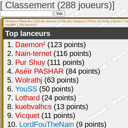
[ Classement (288 joueurs)]
Honneur
|
Ridicule
|
Côté des Braves
|
Côté des Sadiques
|
Points de Honte
|
Barbe
|
Tu
mouillés
|
Top lanceurs
Top lanceurs
1.
Daemon²
(123 points)
2.
Nain-ternet
(116 points)
3.
Pur Shuy
(111 points)
4.
Aséïr PASHAR
(84 points)
5.
Wolrathj
(63 points)
6.
YouSS
(50 points)
7.
Lothard
(24 points)
8.
kuebvalhcs
(13 points)
9.
Vicquet
(11 points)
10.
LordFouTheNain
(9 points)