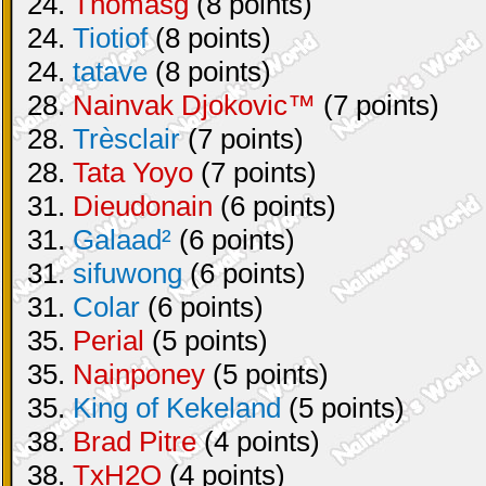
24.
Thomasg
(8 points)
24.
Tiotiof
(8 points)
24.
tatave
(8 points)
28.
Nainvak Djokovic™
(7 points)
28.
Trèsclair
(7 points)
28.
Tata Yoyo
(7 points)
31.
Dieudonain
(6 points)
31.
Galaad²
(6 points)
31.
sifuwong
(6 points)
31.
Colar
(6 points)
35.
Perial
(5 points)
35.
Nainponey
(5 points)
35.
King of Kekeland
(5 points)
38.
Brad Pitre
(4 points)
38.
TxH2O
(4 points)