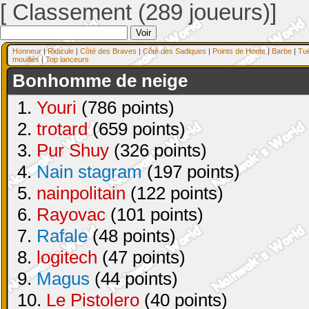
[ Classement (289 joueurs)]
Honneur
|
Ridicule
|
Côté des Braves
|
Côté des Sadiques
|
Points de Honte
|
Barbe
|
Tu
mouillés
|
Top lanceurs
Bonhomme de neige
1.
Youri
(786 points)
2.
trotard
(659 points)
3.
Pur Shuy
(326 points)
4.
Nain stagram
(197 points)
5.
nainpolitain
(122 points)
6.
Rayovac
(101 points)
7.
Rafale
(48 points)
8.
logitech
(47 points)
9.
Magus
(44 points)
10.
Le Pistolero
(40 points)