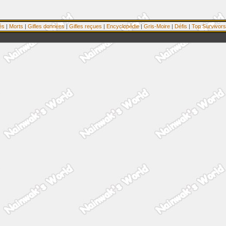
és
|
Morts
|
Gifles données
|
Gifles reçues
|
Encyclopédie
|
Gris-Moire
|
Défis
|
Top Survivors