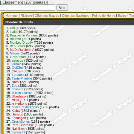
[ Classement (287 joueurs)]
Honneur
|
Ridicule
|
Côté des Braves
|
Côté des Sadiques
|
Points de Honte
|
Barbe
|
Tu
Nombre de morts
1.
iehl
(18069 points)
2.
klaki
(10179 points)
3.
Prosper le Purineur
(8336 points)
4.
Bourino
(7191 points)
5.
Monkey D Luffy
(7186 points)
6.
Ben Baker
(6958 points)
7.
MaDaRa UchIhA
(6370 points)
8.
Magus
(5242 points)
9.
GrosPouet
(4423 points)
10.
astacus
(3525 points)
11.
Vil'nain
(3451 points)
12.
GuiChe
(3419 points)
13.
Caster
(3336 points)
14.
Tirdanlta
(3182 points)
15.
Tante Phlébite
(3040 points)
16.
Nami
(2213 points)
17.
Zou
(2201 points)
18.
chassot
(2128 points)
19.
le nain visible!!!
(2052 points)
20.
Bibédalcol
(1982 points)
21.
rrr14
(1901 points)
22.
le vietkong
(1875 points)
23.
prince of darkness
(1736 points)
24.
Kaiba
(1693 points)
25.
Heneus
(1653 points)
26.
Leodagan
(1646 points)
27.
CrushBones
(1571 points)
28.
Pere Ducrasse
(1570 points)
29.
Nainfirme
(1535 points)
30.
darknight
(1526 points)