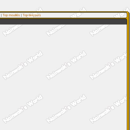
|
Top mouillés
|
Top lanceurs