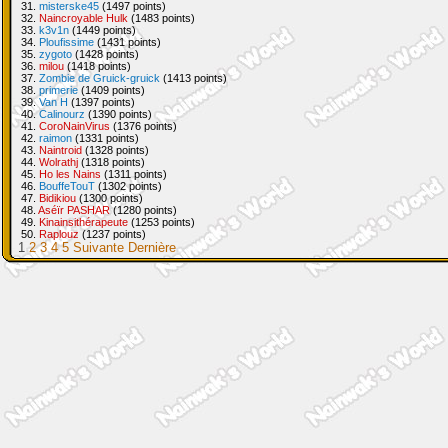
31.
misterske45
(1497 points)
32.
Naincroyable Hulk
(1483 points)
33.
k3v1n
(1449 points)
34.
Ploufissime
(1431 points)
35.
zygoto
(1428 points)
36.
milou
(1418 points)
37.
Zombie de Gruick-gruick
(1413 points)
38.
primerie
(1409 points)
39.
Van H
(1397 points)
40.
Calinourz
(1390 points)
41.
CoroNainVirus
(1376 points)
42.
raimon
(1331 points)
43.
Naintroid
(1328 points)
44.
Wolrathj
(1318 points)
45.
Ho les Nains
(1311 points)
46.
BouffeTouT
(1302 points)
47.
Bidikiou
(1300 points)
48.
Aséïr PASHAR
(1280 points)
49.
Kinainsithérapeute
(1253 points)
50.
Raplouz
(1237 points)
1
2
3
4
5
Suivante
Dernière