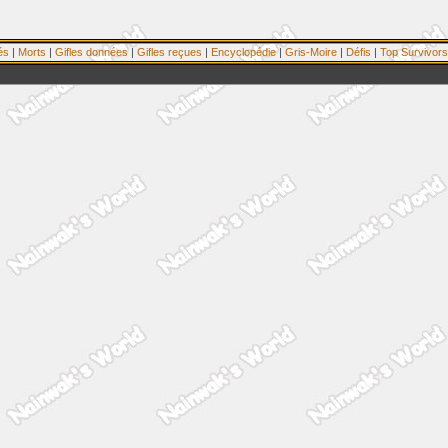
és
|
Morts
|
Gifles données
|
Gifles reçues
|
Encyclopédie
|
Gris-Moire
|
Défis
|
Top Survivors