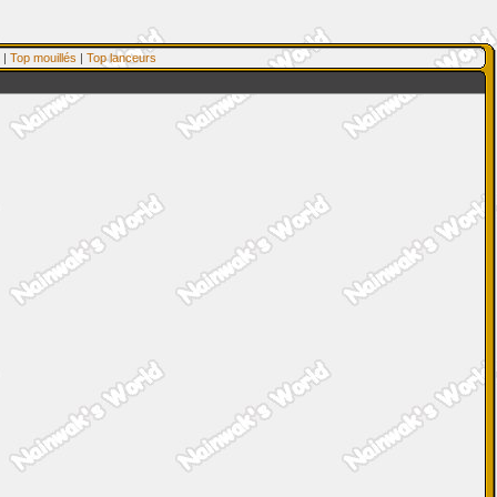
|
Top mouillés
|
Top lanceurs