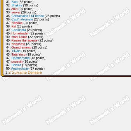
31.
Blob
(32 points)
32.
Shakira
(30 points)
33.
Aïko
(29 points)
33.
serval
(29 points)
35.
Cristalnaine-LSI-bonne
(28 points)
36.
Capt'n Aromate
(27 points)
37.
Heneus
(26 points)
38.
Kai
(25 points)
39.
Coccinella
(23 points)
40.
Homelander
(22 points)
40.
mani l amie
(22 points)
40.
Kinainsithérapeute
(22 points)
43.
Nonostria
(21 points)
44.
Grandrameau
(20 points)
45.
TiNain
(19 points)
45.
Tata Yoyo
(19 points)
47.
Deathscythe
(18 points)
47.
poussin
(18 points)
47.
Shihiro
(18 points)
50.
Anainrchiste
(17 points)
1
2
Suivante
Dernière