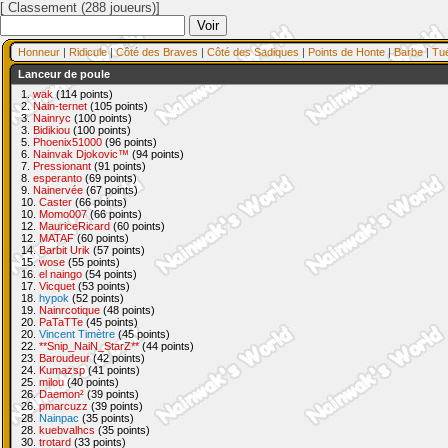
[ Classement (288 joueurs)]
Honneur
|
Ridicule
|
Côté des Braves
|
Côté des Sadiques
|
Points de Honte
|
Barbe
|
Tu
Lanceur de poule
1.
wak
(114 points)
2.
Nain-ternet
(105 points)
3.
Nainryc
(100 points)
3.
Bidikiou
(100 points)
5.
Phoenix51000
(96 points)
6.
Nainvak Djokovic™
(94 points)
7.
Pressionant
(91 points)
8.
esperanto
(69 points)
9.
Nainervée
(67 points)
10.
Caster
(66 points)
10.
Momo007
(66 points)
12.
MauriceRicard
(60 points)
12.
MATAF
(60 points)
14.
Barbit Urik
(57 points)
15.
wose
(55 points)
16.
el naingo
(54 points)
17.
Vicquet
(53 points)
18.
hypok
(52 points)
19.
Nainrcotique
(48 points)
20.
PaTaTTe
(45 points)
20.
Vincent Timètre
(45 points)
22.
**Snip_NaiN_StarZ**
(44 points)
23.
Baroudeur
(42 points)
24.
Kumazsp
(41 points)
25.
milou
(40 points)
26.
Daemon²
(39 points)
26.
pmarcuzz
(39 points)
28.
Nainpac
(35 points)
28.
kuebvalhcs
(35 points)
30.
trotard
(33 points)