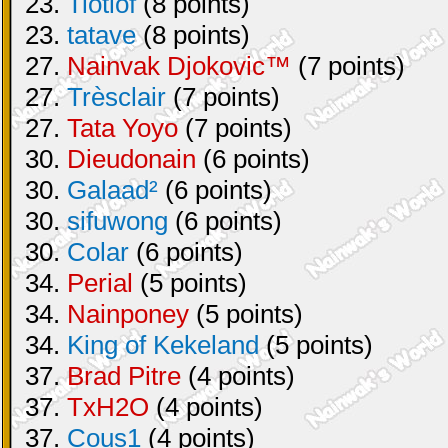
23.
Tiotiof
(8 points)
23.
tatave
(8 points)
27.
Nainvak Djokovic™
(7 points)
27.
Trèsclair
(7 points)
27.
Tata Yoyo
(7 points)
30.
Dieudonain
(6 points)
30.
Galaad²
(6 points)
30.
sifuwong
(6 points)
30.
Colar
(6 points)
34.
Perial
(5 points)
34.
Nainponey
(5 points)
34.
King of Kekeland
(5 points)
37.
Brad Pitre
(4 points)
37.
TxH2O
(4 points)
37.
Cous1
(4 points)