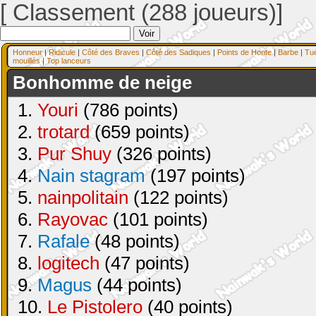
[ Classement (288 joueurs)]
Honneur
|
Ridicule
|
Côté des Braves
|
Côté des Sadiques
|
Points de Honte
|
Barbe
|
Tu
mouillés
|
Top lanceurs
Bonhomme de neige
1.
Youri
(786 points)
2.
trotard
(659 points)
3.
Pur Shuy
(326 points)
4.
Nain stagram
(197 points)
5.
nainpolitain
(122 points)
6.
Rayovac
(101 points)
7.
Rafale
(48 points)
8.
logitech
(47 points)
9.
Magus
(44 points)
10.
Le Pistolero
(40 points)