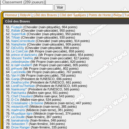
[ Classement (289 joueurs)]
Honneur
|
Ridicule
|
Côté des Braves
|
Côté des Sadiques
|
Points de Honte
|
Barbe
|
Tu
Côté des Braves
51.
Fedayin
(Chevalier (nain-pitoyable), 964 points)
52.
Rafale
(Chevalier (nain-pitoyable), 950 points)
52.
SuperHulk
(Chevalier (nain-pitoyable), 950 points)
54.
TiNain
(Chevalier (nain-pitoyable), 930 points)
55.
NainCorrectitude
(Chevalier (nain-pitoyable), 914 points)
56.
Nainphette
(Chevalier (nain-pitoyable), 909 points)
57.
DjOuSSy
(Chevalier (nain-pitoyable), 898 points)
58.
Le CoinCoin
(Mr Propre (nain-peccable), 858 points)
59.
prince of darkness
(Mr Propre (nain-peccable), 854 points)
60.
Vincent Timètre
(Mr Propre (nain-peccable), 827 points)
61.
zebedmaster
(Mr Propre (nain-peccable), 820 points)
62.
le nain visible!!!
(Mr Propre (nain-peccable), 805 points)
63.
primerie
(Mr Propre (nain-peccable), 802 points)
64.
Coccinella
(Mr Propre (nain-peccable), 767 points)
65.
Van H
(Mr Propre (nain-peccable), 758 points)
66.
Ganja
(Président de l'UNESCO, 696 points)
67.
Deathscythe
(Président de l'UNESCO, 661 points)
68.
LordFouTheNain
(Président de l'UNESCO, 649 points)
69.
Nainkomp"'
(Président de l'UNESCO, 565 points)
70.
Patchanka
(Maître nain-geur, 551 points)
71.
Chef Chaudard
(Maître nain-geur, 543 points)
72.
D-Cis
(Maître nain-geur, 534 points)
73.
Cristalnaine-LSI-bonne
(Médecin (nain-terne), 447 points)
74.
misterske45
(Médecin (nain-terne), 385 points)
75.
madmens
(Médecin (nain-terne), 381 points)
76.
Moustique tigre
(Médecin (nain-terne), 374 points)
77.
La Douille
(Nain-firmière, 367 points)
78.
banainainslip
(Nain-firmière, 348 points)
79.
Sebastien T
(Nain-firmière, 344 points)
80.
Drow Ranger
(Nain-firmière, 335 points)