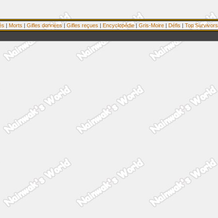
és
|
Morts
|
Gifles données
|
Gifles reçues
|
Encyclopédie
|
Gris-Moire
|
Défis
|
Top Survivors