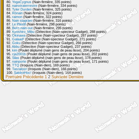
80.
YogaCygnus
(Nain-firmière, 335 points)
82.
nainxtraterrestre
(Nain-firmière, 334 points)
83.
Tyler Durden
(Nain-firmière, 325 points)
84.
Rōnain
(Nain-firmière, 324 points)
85.
raimon
(Nain-firmière, 322 points)
86.
Nain stagram
(Nain-firmière, 316 points)
87.
Le Plastif
(Nain-firmière, 298 points)
88.
Burn-nain-out
(Nain-firmière, 295 points)
89.
Kyoshiro_Mibu
(Détective (Nain-specteur Gadget), 288 points)
90.
Okinawa
(Détective (Nain-specteur Gadget), 287 points)
91.
Galaad²
(Détective (Nain-specteur Gadget), 271 points)
92.
Goku
(Détective (Nain-specteur Gadget), 266 points)
93.
Abbu
(Détective (Nain-specteur Gadget), 237 points)
94.
kim
(Poulet déplumé (nain gens de peau lisse), 204 points)
95.
cja2001b
(Poulet déplumé (nain gens de peau lisse), 202 points)
96.
Silas
(Poulet déplumé (nain gens de peau lisse), 178 points)
97.
nainporte
(Poulet déplumé (nain gens de peau lisse), 171 points)
98.
TTQ
(Iroquois (Nain-dien), 169 points)
99.
Tasraison
(Iroquois (Nain-dien), 166 points)
100.
SaidireHoc!
(Iroquois (Nain-dien), 164 points)
Première
Précédente
1
2
Suivante
Dernière