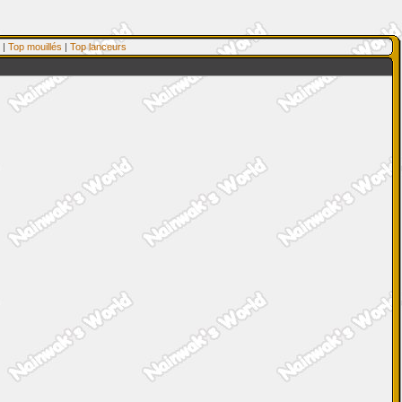
|
Top mouillés
|
Top lanceurs