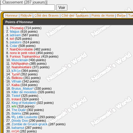
[ Classement (287 joueurs)]
Honneur
|
Ridicule
|
Côté des Braves
|
Côté des Sadiques
|
Points de Honte
|
Barbe
|
Tu
Points d'Honneur
1.
Thomasg
(714 points)
2.
Magus
(616 points)
3.
adream
(587 points)
4.
isé
(525 points)
5.
patators
(514 points)
6.
Colar
(508 points)
7.
NainDécrottable
(482 points)
8.
nono le petit robot
(454 points)
9.
Furious Topinambour
(419 points)
10.
Musclenain
(400 points)
11.
NAINpoléon
(385 points)
12.
Nainatoutfaire
(371 points)
13.
k3v1n
(364 points)
14.
Tyzef
(352 points)
15.
Bidikiou
(351 points)
16.
Vil'nain
(342 points)
17.
Kaiba
(334 points)
18.
Brutus_Matius²
(330 points)
19.
Killer de movietes
(326 points)
20.
Tiotiof
(325 points)
21.
trotard
(324 points)
22.
King of Kekeland
(322 points)
23.
iehl
(318 points)
24.
The Dude
(302 points)
25.
Belette
(296 points)
26.
My Little Louisette
(293 points)
27.
Doody Doo
(290 points)
28.
Zombie de Gruick-gruick
(287 points)
28.
bahamut
(287 points)
30.
rrr14
(282 points)