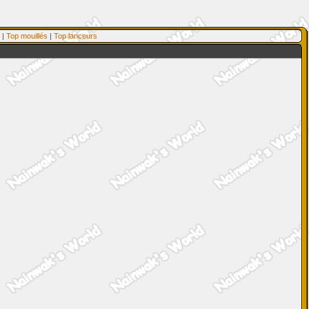
|
Top mouillés
|
Top lanceurs