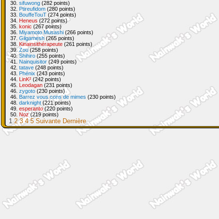
30.
sifuwong
(282 points)
32.
Ptireufidom
(280 points)
33.
BouffeTouT
(274 points)
34.
Heneus
(272 points)
35.
konic
(267 points)
36.
Miyamoto Musashi
(266 points)
37.
Gilgamesh
(265 points)
38.
Kinainsithérapeute
(261 points)
39.
Zou
(258 points)
40.
Shihiro
(255 points)
41.
Nainquisitor
(249 points)
42.
tatave
(248 points)
43.
Phénix
(243 points)
44.
LinK²
(242 points)
45.
Leodagan
(231 points)
46.
zygoto
(230 points)
46.
Barrez vous cons de mimes
(230 points)
48.
darknight
(221 points)
49.
esperanto
(220 points)
50.
Noz
(219 points)
1
2
3
4
5
Suivante
Dernière