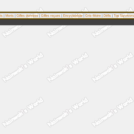
és
|
Morts
|
Gifles données
|
Gifles reçues
|
Encyclopédie
|
Gris-Moire
|
Défis
|
Top Survivors