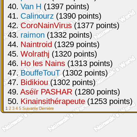
40.
Van H
(1397 points)
41.
Calinourz
(1390 points)
42.
CoroNainVirus
(1377 points)
43.
raimon
(1332 points)
44.
Naintroid
(1329 points)
45.
Wolrathj
(1320 points)
46.
Ho les Nains
(1313 points)
47.
BouffeTouT
(1302 points)
47.
Bidikiou
(1302 points)
49.
Aséïr PASHAR
(1280 points)
50.
Kinainsithérapeute
(1253 points)
1
2
3
4
5
Suivante
Dernière