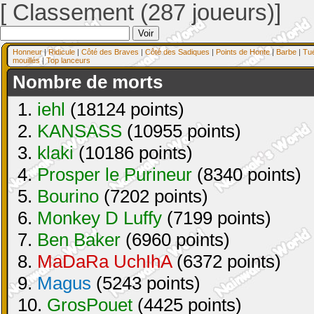
[ Classement (287 joueurs)]
Honneur
|
Ridicule
|
Côté des Braves
|
Côté des Sadiques
|
Points de Honte
|
Barbe
|
Tu
mouillés
|
Top lanceurs
Nombre de morts
1.
iehl
(18124 points)
2.
KANSASS
(10955 points)
3.
klaki
(10186 points)
4.
Prosper le Purineur
(8340 points)
5.
Bourino
(7202 points)
6.
Monkey D Luffy
(7199 points)
7.
Ben Baker
(6960 points)
8.
MaDaRa UchIhA
(6372 points)
9.
Magus
(5243 points)
10.
GrosPouet
(4425 points)