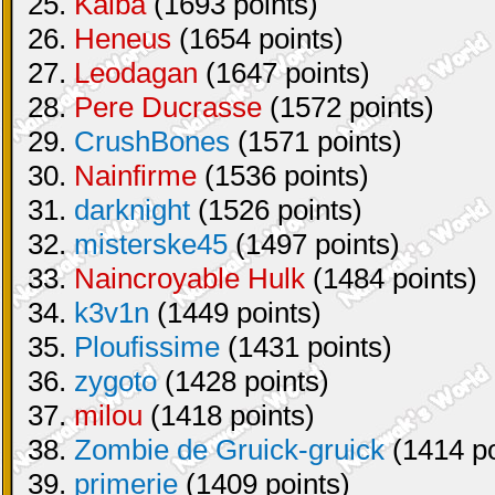
25.
Kaiba
(1693 points)
26.
Heneus
(1654 points)
27.
Leodagan
(1647 points)
28.
Pere Ducrasse
(1572 points)
29.
CrushBones
(1571 points)
30.
Nainfirme
(1536 points)
31.
darknight
(1526 points)
32.
misterske45
(1497 points)
33.
Naincroyable Hulk
(1484 points)
34.
k3v1n
(1449 points)
35.
Ploufissime
(1431 points)
36.
zygoto
(1428 points)
37.
milou
(1418 points)
38.
Zombie de Gruick-gruick
(1414 po
39.
primerie
(1409 points)