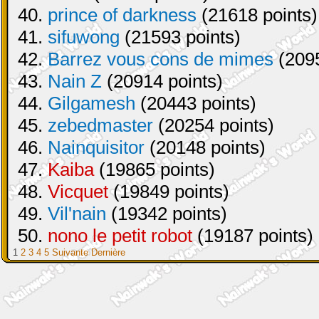
40.
prince of darkness
(21618 points)
41.
sifuwong
(21593 points)
42.
Barrez vous cons de mimes
(2095
43.
Nain Z
(20914 points)
44.
Gilgamesh
(20443 points)
45.
zebedmaster
(20254 points)
46.
Nainquisitor
(20148 points)
47.
Kaiba
(19865 points)
48.
Vicquet
(19849 points)
49.
Vil'nain
(19342 points)
50.
nono le petit robot
(19187 points)
1
2
3
4
5
Suivante
Dernière