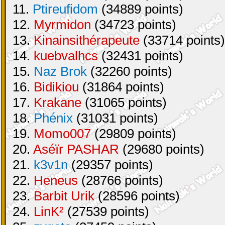
11.
Ptireufidom
(34889 points)
12.
Myrmidon
(34723 points)
13.
Kinainsithérapeute
(33714 points)
14.
kuebvalhcs
(32431 points)
15.
Naz Brok
(32260 points)
16.
Bidikiou
(31864 points)
17.
Krakane
(31065 points)
18.
Phénix
(31031 points)
19.
Momo007
(29809 points)
20.
Aséïr PASHAR
(29680 points)
21.
k3v1n
(29357 points)
22.
Heneus
(28766 points)
23.
Barbit Urik
(28596 points)
24.
LinK²
(27539 points)