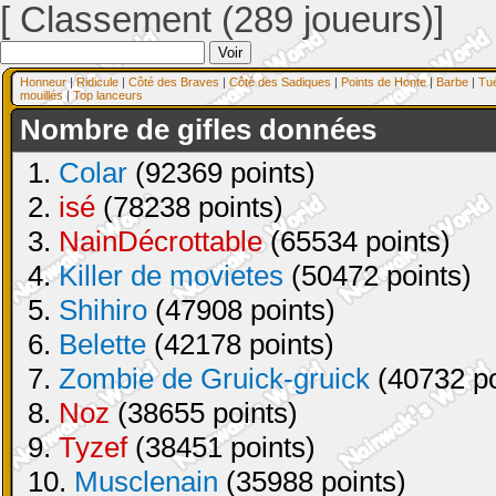
[ Classement (289 joueurs)]
Honneur
|
Ridicule
|
Côté des Braves
|
Côté des Sadiques
|
Points de Honte
|
Barbe
|
Tu
mouillés
|
Top lanceurs
Nombre de gifles données
1.
Colar
(92369 points)
2.
isé
(78238 points)
3.
NainDécrottable
(65534 points)
4.
Killer de movietes
(50472 points)
5.
Shihiro
(47908 points)
6.
Belette
(42178 points)
7.
Zombie de Gruick-gruick
(40732 po
8.
Noz
(38655 points)
9.
Tyzef
(38451 points)
10.
Musclenain
(35988 points)