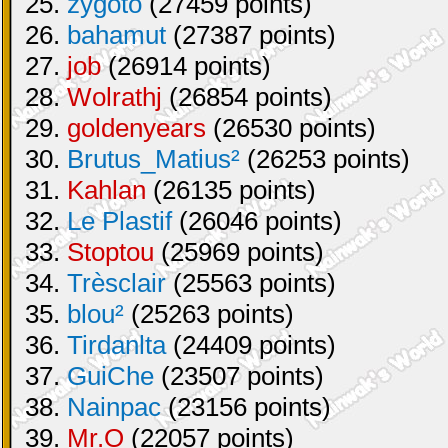
25.
zygoto
(27459 points)
26.
bahamut
(27387 points)
27.
job
(26914 points)
28.
Wolrathj
(26854 points)
29.
goldenyears
(26530 points)
30.
Brutus_Matius²
(26253 points)
31.
Kahlan
(26135 points)
32.
Le Plastif
(26046 points)
33.
Stoptou
(25969 points)
34.
Trèsclair
(25563 points)
35.
blou²
(25263 points)
36.
Tirdanlta
(24409 points)
37.
GuiChe
(23507 points)
38.
Nainpac
(23156 points)
39.
Mr.O
(22057 points)