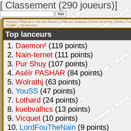
[ Classement (290 joueurs)]
Honneur
|
Ridicule
|
Côté des Braves
|
Côté des Sadiques
|
Points de Honte
|
Barbe
|
Tu
mouillés
|
Top lanceurs
Top lanceurs
1.
Daemon²
(119 points)
2.
Nain-ternet
(111 points)
3.
Pur Shuy
(107 points)
4.
Aséïr PASHAR
(84 points)
5.
Wolrathj
(63 points)
6.
YouSS
(47 points)
7.
Lothard
(24 points)
8.
kuebvalhcs
(13 points)
9.
Vicquet
(10 points)
10.
LordFouTheNain
(9 points)