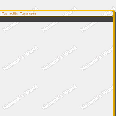
|
Top mouillés
|
Top lanceurs