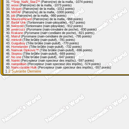
31.
**Snip_NaiN_StarZ**
(Patron(ne) de la mafia, -1074 points)
32.
wose
(Patron(ne) de la mafia, -1073 points)
33.
Vicquet
(Patron(ne) de la mafia, -1012 points)
34.
MATAF
(Patron(ne) de la mafia, -1000 points)
35.
job
(Patron(ne) de la mafia, -980 points)
36.
MauriceRicard
(Patron(ne) de la mafia, -968 points)
37.
Barbit Urik
(Tortionnaire (nain-pitoyable), -917 points)
38.
Naintroid
(Tortionnaire (nain-pitoyable), -912 points)
39.
pmarcuzz
(Pyromane (nain-cendiaire de poche), -830 points)
40.
Krakane
(Pyromane (nain-cendiaire de poche), -821 points)
41.
Matruf
(Pyromane (nain-cendiaire de poche), -795 points)
42.
minivolt
(Tête brûlée (nain-pulsif), -781 points)
43.
Guiguiboy
(Tête brûlée (nain-pulsif), -770 points)
44.
Homelander
(Tête brûlée (nain-pulsif), -732 points)
45.
Nainvak Djokovic™
(Tête brûlée (nain-pulsif), -696 points)
46.
Stoptou
(Tête brûlée (nain-pulsif), -669 points)
47.
No one
(Tête brûlée (nain-pulsif), -647 points)
48.
Nainki
(Percepteur (nain specteur des impôts), -597 points)
49.
nainpolitain
(Percepteur (nain specteur des impôts), -574 points)
50.
Naincroyable Hulk
(Percepteur (nain specteur des impôts), -557 points)
1
2
Suivante
Dernière