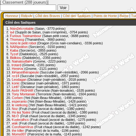
[ Classement (288 joueurs)]
Honneur
|
Ridicule
|
Côté des Braves
|
Côté des Sadiques
|
Points de Honte
|
Barbe
|
Tu
Côté des Sadiques
1.
NainDécrottable
(Satan, -3770 points)
2.
isé
(Suppôt de Satan, (nain-comprimé), -3754 points)
3.
Furious Topinambour
(Satan petit coeur, -3688 points)
4.
Thomasg
(Thanainthos, -3660 points)
5.
nono le petit robot
(Dragon (Gros nain-cendiaire), -3336 points)
6.
NAINpoléon
(Sorcier(e), -3150 points)
7.
Kaiba
(Sorcier(e), -2855 points)
8.
Tyzef
(Diablotin(e), -2525 points)
9.
Bidikiou
(Diablotin(e), -2356 points)
10.
Nainatoutfaire
(Gnome, -2223 points)
11.
trotard
(Gnome, -2181 points)
12.
Heneus
(Gnome, -2121 points)
13.
Kinainsithérapeute
(Succube (nain-résistible), -2066 points)
14.
rrr14
(Succube (nain-résistible), -2057 points)
15.
Leodagan
(Dictateur (nain-périaliste), -2018 points)
16.
konic
(Dictateur (nain-périaliste), -1971 points)
17.
LinK²
(Dictateur (nain-périaliste), -1863 points)
18.
Aséïr PASHAR
(Terroriste (Nain-tionaliste), -1535 points)
19.
Tony Montanain
(Terroriste (Nain-tionaliste), -1504 points)
20.
Corben
(Yeti (Nain-Beau-Minable), -1498 points)
21.
esperanto
(Yeti (Nain-Beau-Minable), -1428 points)
22.
le vietkong
(Yeti (Nain-Beau-Minable), -1421 points)
23.
Noz
(Fruit chaud (avocat du diable), -1380 points)
23.
Ho les Nains
(Fruit chaud (avocat du diable), -1380 points)
25.
Mr.O
(Fruit chaud (avocat du diable), -1345 points)
26.
kuebvalhcs
(Fruit chaud (avocat du diable), -1275 points)
27.
wak
(Fruit chaud (avocat du diable), -1269 points)
28.
CoroNainVirus
(Fruit chaud (avocat du diable), -1242 points)
29.
the killer
(Patron(ne) de la mafia, -1196 points)
30.
Momo007
(Patron(ne) de la mafia, -1143 points)