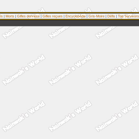
és
|
Morts
|
Gifles données
|
Gifles reçues
|
Encyclopédie
|
Gris-Moire
|
Défis
|
Top Survivors