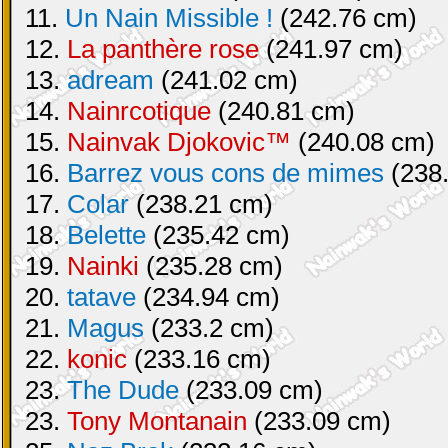
11.
Un Nain Missible !
(242.76 cm)
12.
La panthère rose
(241.97 cm)
13.
adream
(241.02 cm)
14.
Nainrcotique
(240.81 cm)
15.
Nainvak Djokovic™
(240.08 cm)
16.
Barrez vous cons de mimes
(238
17.
Colar
(238.21 cm)
18.
Belette
(235.42 cm)
19.
Nainki
(235.28 cm)
20.
tatave
(234.94 cm)
21.
Magus
(233.2 cm)
22.
konic
(233.16 cm)
23.
The Dude
(233.09 cm)
23.
Tony Montanain
(233.09 cm)