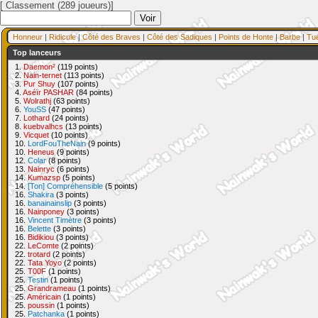
[ Classement (289 joueurs)]
Honneur
|
Ridicule
|
Côté des Braves
|
Côté des Sadiques
|
Points de Honte
|
Barbe
|
Tu
Top lanceurs
1.
Daemon²
(119 points)
2.
Nain-ternet
(113 points)
3.
Pur Shuy
(107 points)
4.
Aséïr PASHAR
(84 points)
5.
Wolrathj
(63 points)
6.
YouSS
(47 points)
7.
Lothard
(24 points)
8.
kuebvalhcs
(13 points)
9.
Vicquet
(10 points)
10.
LordFouTheNain
(9 points)
10.
Heneus
(9 points)
12.
Colar
(8 points)
13.
Nainryc
(6 points)
14.
Kumazsp
(5 points)
14.
[Ton] Compréhensible
(5 points)
16.
Shakira
(3 points)
16.
banainainslip
(3 points)
16.
Nainponey
(3 points)
16.
Vincent Timètre
(3 points)
16.
Belette
(3 points)
16.
Bidikiou
(3 points)
22.
LeComte
(2 points)
22.
trotard
(2 points)
22.
Tata Yoyo
(2 points)
25.
T00F
(1 points)
25.
Testin
(1 points)
25.
Grandrameau
(1 points)
25.
Américain
(1 points)
25.
poussin
(1 points)
25.
Patchanka
(1 points)