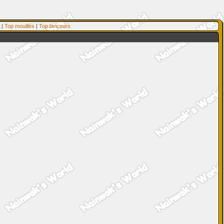
|
Top mouillés
|
Top lanceurs