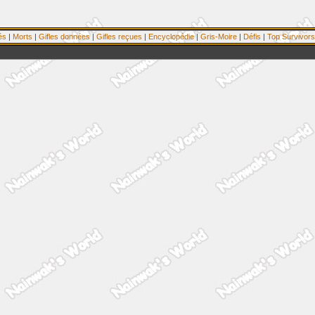
és
|
Morts
|
Gifles données
|
Gifles reçues
|
Encyclopédie
|
Gris-Moire
|
Défis
|
Top Survivors