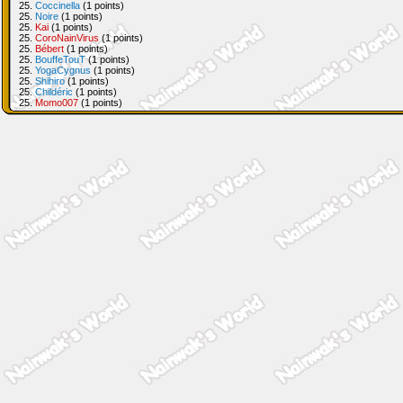
25.
Coccinella
(1 points)
25.
Noire
(1 points)
25.
Kai
(1 points)
25.
CoroNainVirus
(1 points)
25.
Bébert
(1 points)
25.
BouffeTouT
(1 points)
25.
YogaCygnus
(1 points)
25.
Shihiro
(1 points)
25.
Childéric
(1 points)
25.
Momo007
(1 points)