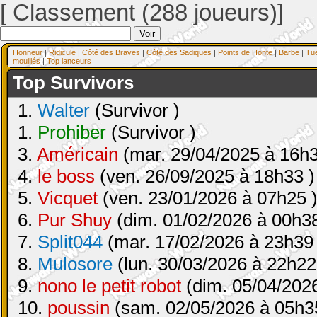
[ Classement (288 joueurs)]
Honneur
|
Ridicule
|
Côté des Braves
|
Côté des Sadiques
|
Points de Honte
|
Barbe
|
Tu
mouillés
|
Top lanceurs
Top Survivors
1.
Walter
(Survivor )
1.
Prohiber
(Survivor )
3.
Américain
(mar. 29/04/2025 à 16h3
4.
le boss
(ven. 26/09/2025 à 18h33 )
5.
Vicquet
(ven. 23/01/2026 à 07h25 
6.
Pur Shuy
(dim. 01/02/2026 à 00h38
7.
Split044
(mar. 17/02/2026 à 23h39 
8.
Mulosore
(lun. 30/03/2026 à 22h22
9.
nono le petit robot
(dim. 05/04/2026
10.
poussin
(sam. 02/05/2026 à 05h3