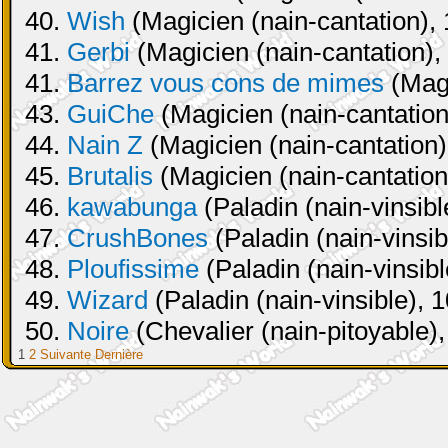
40.
Wish
(Magicien (nain-cantation), 
41.
Gerbi
(Magicien (nain-cantation),
41.
Barrez vous cons de mimes
(Magi
43.
GuiChe
(Magicien (nain-cantation
44.
Nain Z
(Magicien (nain-cantation)
45.
Brutalis
(Magicien (nain-cantation
46.
kawabunga
(Paladin (nain-vinsibl
47.
CrushBones
(Paladin (nain-vinsib
48.
Ploufissime
(Paladin (nain-vinsibl
49.
Wizard
(Paladin (nain-vinsible), 
50.
Noire
(Chevalier (nain-pitoyable),
1
2
Suivante
Dernière