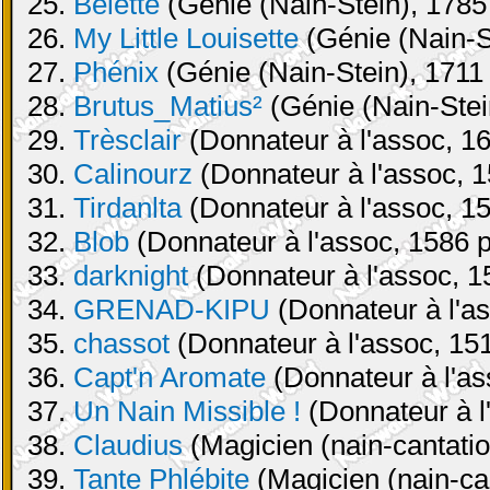
25.
Belette
(Génie (Nain-Stein), 1785 
26.
My Little Louisette
(Génie (Nain-St
27.
Phénix
(Génie (Nain-Stein), 1711 
28.
Brutus_Matius²
(Génie (Nain-Stei
29.
Trèsclair
(Donnateur à l'assoc, 16
30.
Calinourz
(Donnateur à l'assoc, 1
31.
Tirdanlta
(Donnateur à l'assoc, 15
32.
Blob
(Donnateur à l'assoc, 1586 p
33.
darknight
(Donnateur à l'assoc, 1
34.
GRENAD-KIPU
(Donnateur à l'as
35.
chassot
(Donnateur à l'assoc, 151
36.
Capt'n Aromate
(Donnateur à l'as
37.
Un Nain Missible !
(Donnateur à l
38.
Claudius
(Magicien (nain-cantatio
39.
Tante Phlébite
(Magicien (nain-can