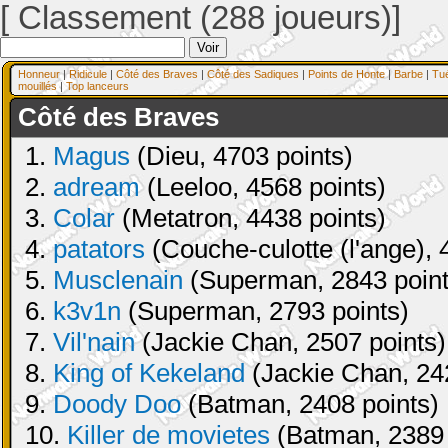
[ Classement (288 joueurs)]
Honneur
|
Ridicule
|
Côté des Braves
|
Côté des Sadiques
|
Points de Honte
|
Barbe
|
Tu
mouillés
|
Top lanceurs
Côté des Braves
1.
Magus
(Dieu, 4703 points)
2.
adream
(Leeloo, 4568 points)
3.
Colar
(Metatron, 4438 points)
4.
patators
(Couche-culotte (l'ange), 
5.
Musclenain
(Superman, 2843 point
6.
k3v1n
(Superman, 2793 points)
7.
Vil'nain
(Jackie Chan, 2507 points)
8.
King of Kekeland
(Jackie Chan, 24
9.
Doody Doo
(Batman, 2408 points)
10.
Killer de movietes
(Batman, 2389 