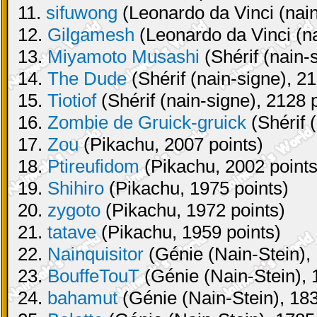
11.
sifuwong
(Leonardo da Vinci (nain
12.
Gilgamesh
(Leonardo da Vinci (na
13.
Miyamoto Musashi
(Shérif (nain-
14.
The Dude
(Shérif (nain-signe), 21
15.
Tiotiof
(Shérif (nain-signe), 2128 
16.
Zombie de Gruick-gruick
(Shérif 
17.
Zou
(Pikachu, 2007 points)
18.
Ptireufidom
(Pikachu, 2002 points
19.
Shihiro
(Pikachu, 1975 points)
20.
zygoto
(Pikachu, 1972 points)
21.
tatave
(Pikachu, 1959 points)
22.
Nainquisitor
(Génie (Nain-Stein), 
23.
BouffeTouT
(Génie (Nain-Stein), 
24.
bahamut
(Génie (Nain-Stein), 183