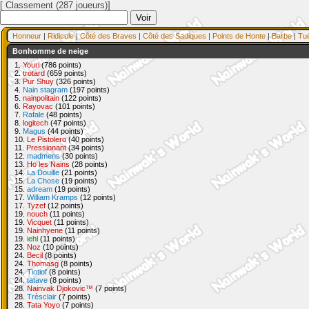
[ Classement (287 joueurs)]
Honneur
|
Ridicule
|
Côté des Braves
|
Côté des Sadiques
|
Points de Honte
|
Barbe
|
Tu
Bonhomme de neige
1.
Youri
(786 points)
2.
trotard
(659 points)
3.
Pur Shuy
(326 points)
4.
Nain stagram
(197 points)
5.
nainpolitain
(122 points)
6.
Rayovac
(101 points)
7.
Rafale
(48 points)
8.
logitech
(47 points)
9.
Magus
(44 points)
10.
Le Pistolero
(40 points)
11.
Pressionant
(34 points)
12.
madmens
(30 points)
13.
Ho les Nains
(28 points)
14.
La Douille
(21 points)
15.
La Chose
(19 points)
15.
adream
(19 points)
17.
William Kramps
(12 points)
17.
Tyzef
(12 points)
19.
nouch
(11 points)
19.
Vicquet
(11 points)
19.
Nainhyene
(11 points)
19.
iehl
(11 points)
23.
Noz
(10 points)
24.
Becil
(8 points)
24.
Thomasg
(8 points)
24.
Tiotiof
(8 points)
24.
tatave
(8 points)
28.
Nainvak Djokovic™
(7 points)
28.
Trèsclair
(7 points)
28.
Tata Yoyo
(7 points)