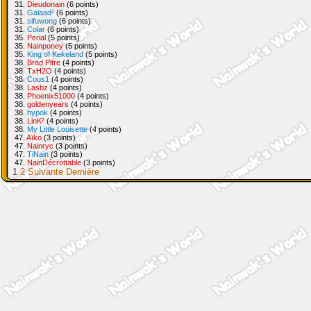
31.
Dieudonain
(6 points)
31.
Galaad²
(6 points)
31.
sifuwong
(6 points)
31.
Colar
(6 points)
35.
Perial
(5 points)
35.
Nainponey
(5 points)
35.
King of Kekeland
(5 points)
38.
Brad Pitre
(4 points)
38.
TxH2O
(4 points)
38.
Cous1
(4 points)
38.
Lasbz
(4 points)
38.
Phoenix51000
(4 points)
38.
goldenyears
(4 points)
38.
hypok
(4 points)
38.
LinK²
(4 points)
38.
My Little Louisette
(4 points)
47.
Aïko
(3 points)
47.
Nainryc
(3 points)
47.
TiNain
(3 points)
47.
NainDécrottable
(3 points)
1
2
Suivante
Dernière