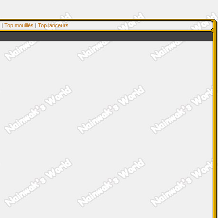
|
Top mouillés
|
Top lanceurs