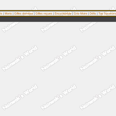
és
|
Morts
|
Gifles données
|
Gifles reçues
|
Encyclopédie
|
Gris-Moire
|
Défis
|
Top Survivors