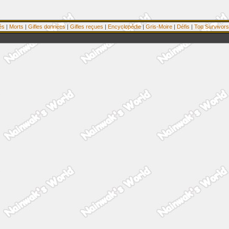
és
|
Morts
|
Gifles données
|
Gifles reçues
|
Encyclopédie
|
Gris-Moire
|
Défis
|
Top Survivors