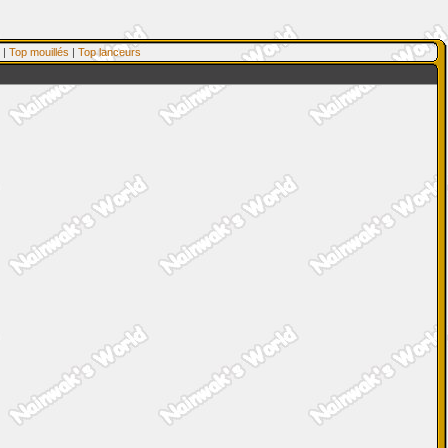
|
Top mouillés
|
Top lanceurs