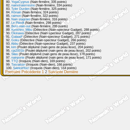
80.
YogaCygnus
(Nain-firmière, 335 points)
82.
nainxtraterrestre
(Nain-firmière, 334 points)
83.
Tyler Durden
(Nain-firmière, 325 points)
84.
Rōnain
(Nain-firmière, 324 points)
85.
raimon
(Nain-firmière, 322 points)
86.
Nain stagram
(Nain-firmière, 316 points)
87.
Le Plastif
(Nain-firmière, 298 points)
88.
Burn-nain-out
(Nain-firmière, 295 points)
89.
Kyoshiro_Mibu
(Détective (Nain-specteur Gadget), 288 points)
90.
Okinawa
(Détective (Nain-specteur Gadget), 287 points)
91.
Galaad²
(Détective (Nain-specteur Gadget), 271 points)
92.
Goku
(Détective (Nain-specteur Gadget), 266 points)
93.
Abbu
(Détective (Nain-specteur Gadget), 237 points)
94.
kim
(Poulet déplumé (nain gens de peau lisse), 204 points)
95.
cja2001b
(Poulet déplumé (nain gens de peau lisse), 202 points)
96.
Silas
(Poulet déplumé (nain gens de peau lisse), 178 points)
97.
nainporte
(Poulet déplumé (nain gens de peau lisse), 171 points)
98.
TTQ
(Iroquois (Nain-dien), 169 points)
99.
Tasraison
(Iroquois (Nain-dien), 166 points)
100.
SaidireHoc!
(Iroquois (Nain-dien), 164 points)
Première
Précédente
1
2
Suivante
Dernière