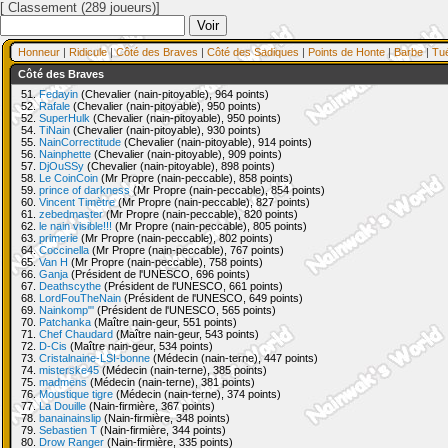
[ Classement (289 joueurs)]
Honneur
|
Ridicule
|
Côté des Braves
|
Côté des Sadiques
|
Points de Honte
|
Barbe
|
Tu
Côté des Braves
51.
Fedayin
(Chevalier (nain-pitoyable), 964 points)
52.
Rafale
(Chevalier (nain-pitoyable), 950 points)
52.
SuperHulk
(Chevalier (nain-pitoyable), 950 points)
54.
TiNain
(Chevalier (nain-pitoyable), 930 points)
55.
NainCorrectitude
(Chevalier (nain-pitoyable), 914 points)
56.
Nainphette
(Chevalier (nain-pitoyable), 909 points)
57.
DjOuSSy
(Chevalier (nain-pitoyable), 898 points)
58.
Le CoinCoin
(Mr Propre (nain-peccable), 858 points)
59.
prince of darkness
(Mr Propre (nain-peccable), 854 points)
60.
Vincent Timètre
(Mr Propre (nain-peccable), 827 points)
61.
zebedmaster
(Mr Propre (nain-peccable), 820 points)
62.
le nain visible!!!
(Mr Propre (nain-peccable), 805 points)
63.
primerie
(Mr Propre (nain-peccable), 802 points)
64.
Coccinella
(Mr Propre (nain-peccable), 767 points)
65.
Van H
(Mr Propre (nain-peccable), 758 points)
66.
Ganja
(Président de l'UNESCO, 696 points)
67.
Deathscythe
(Président de l'UNESCO, 661 points)
68.
LordFouTheNain
(Président de l'UNESCO, 649 points)
69.
Nainkomp"'
(Président de l'UNESCO, 565 points)
70.
Patchanka
(Maître nain-geur, 551 points)
71.
Chef Chaudard
(Maître nain-geur, 543 points)
72.
D-Cis
(Maître nain-geur, 534 points)
73.
Cristalnaine-LSI-bonne
(Médecin (nain-terne), 447 points)
74.
misterske45
(Médecin (nain-terne), 385 points)
75.
madmens
(Médecin (nain-terne), 381 points)
76.
Moustique tigre
(Médecin (nain-terne), 374 points)
77.
La Douille
(Nain-firmière, 367 points)
78.
banainainslip
(Nain-firmière, 348 points)
79.
Sebastien T
(Nain-firmière, 344 points)
80.
Drow Ranger
(Nain-firmière, 335 points)