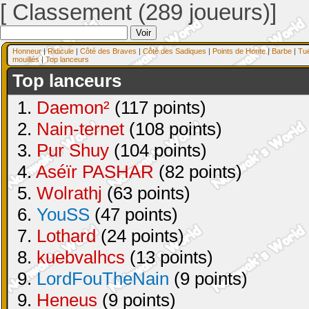
[ Classement (289 joueurs)]
Honneur
|
Ridicule
|
Côté des Braves
|
Côté des Sadiques
|
Points de Honte
|
Barbe
|
Tu
mouillés
|
Top lanceurs
Top lanceurs
1.
Daemon²
(117 points)
2.
Nain-ternet
(108 points)
3.
Pur Shuy
(104 points)
4.
Aséïr PASHAR
(82 points)
5.
Wolrathj
(63 points)
6.
YouSS
(47 points)
7.
Lothard
(24 points)
8.
kuebvalhcs
(13 points)
9.
LordFouTheNain
(9 points)
9.
Heneus
(9 points)