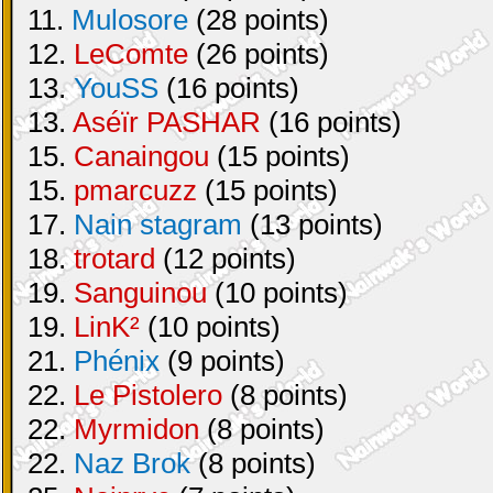
11.
Mulosore
(28 points)
12.
LeComte
(26 points)
13.
YouSS
(16 points)
13.
Aséïr PASHAR
(16 points)
15.
Canaingou
(15 points)
15.
pmarcuzz
(15 points)
17.
Nain stagram
(13 points)
18.
trotard
(12 points)
19.
Sanguinou
(10 points)
19.
LinK²
(10 points)
21.
Phénix
(9 points)
22.
Le Pistolero
(8 points)
22.
Myrmidon
(8 points)
22.
Naz Brok
(8 points)