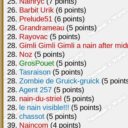
25.
Nainryc
(7 points)
26.
Barbit Urik
(6 points)
26.
Prelude51
(6 points)
28.
Grandrameau
(5 points)
28.
Rayovac
(5 points)
28.
Gimli Gimli Gimli a nain after mid
28.
Noz
(5 points)
28.
GrosPouet
(5 points)
28.
Tasraison
(5 points)
28.
Zombie de Gruick-gruick
(5 point
28.
Agent 257
(5 points)
28.
nain-du-striel
(5 points)
28.
le nain visible!!!
(5 points)
28.
chassot
(5 points)
39.
Naincom
(4 points)