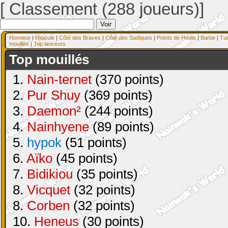
[ Classement (288 joueurs)]
Honneur
|
Ridicule
|
Côté des Braves
|
Côté des Sadiques
|
Points de Honte
|
Barbe
|
Tu
mouillés
|
Top lanceurs
Top mouillés
1.
Nain-ternet
(370 points)
2.
Pur Shuy
(369 points)
3.
Daemon²
(244 points)
4.
Nainhyene
(89 points)
5.
hypok
(51 points)
6.
Aïko
(45 points)
7.
Bidikiou
(35 points)
8.
Vicquet
(32 points)
8.
Corben
(32 points)
10.
Heneus
(30 points)