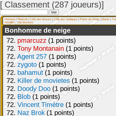
[ Classement (287 joueurs)]
Honneur
|
Ridicule
|
Côté des Braves
|
Côté des Sadiques
|
Points de Honte
|
Barbe
|
Tu
mouillés
|
Top lanceurs
Bonhomme de neige
72.
pmarcuzz
(1 points)
72.
Tony Montanain
(1 points)
72.
Agent 257
(1 points)
72.
zygoto
(1 points)
72.
bahamut
(1 points)
72.
Killer de movietes
(1 points)
72.
Doody Doo
(1 points)
72.
Blob
(1 points)
72.
Vincent Timètre
(1 points)
72.
Naz Brok
(1 points)