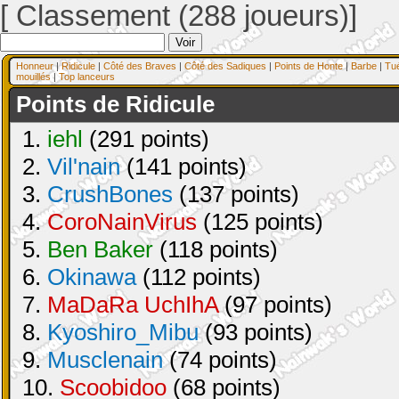
[ Classement (288 joueurs)]
Honneur
|
Ridicule
|
Côté des Braves
|
Côté des Sadiques
|
Points de Honte
|
Barbe
|
Tu
mouillés
|
Top lanceurs
Points de Ridicule
1.
iehl
(291 points)
2.
Vil'nain
(141 points)
3.
CrushBones
(137 points)
4.
CoroNainVirus
(125 points)
5.
Ben Baker
(118 points)
6.
Okinawa
(112 points)
7.
MaDaRa UchIhA
(97 points)
8.
Kyoshiro_Mibu
(93 points)
9.
Musclenain
(74 points)
10.
Scoobidoo
(68 points)