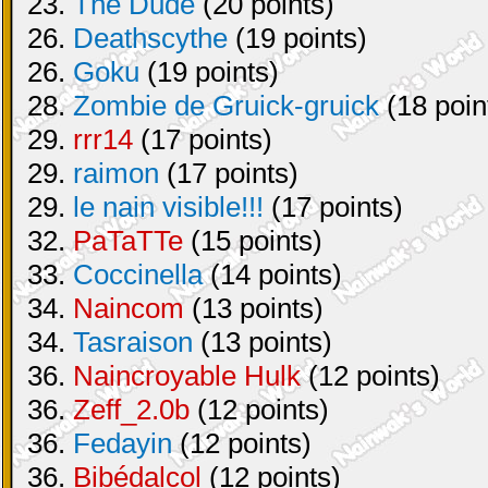
23.
The Dude
(20 points)
26.
Deathscythe
(19 points)
26.
Goku
(19 points)
28.
Zombie de Gruick-gruick
(18 poin
29.
rrr14
(17 points)
29.
raimon
(17 points)
29.
le nain visible!!!
(17 points)
32.
PaTaTTe
(15 points)
33.
Coccinella
(14 points)
34.
Naincom
(13 points)
34.
Tasraison
(13 points)
36.
Naincroyable Hulk
(12 points)
36.
Zeff_2.0b
(12 points)
36.
Fedayin
(12 points)
36.
Bibédalcol
(12 points)