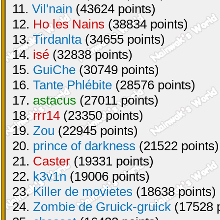
11.
Vil'nain
(43624 points)
12.
Ho les Nains
(38834 points)
13.
Tirdanlta
(34655 points)
14.
isé
(32838 points)
15.
GuiChe
(30749 points)
16.
Tante Phlébite
(28576 points)
17.
astacus
(27011 points)
18.
rrr14
(23350 points)
19.
Zou
(22945 points)
20.
prince of darkness
(21522 points)
21.
Caster
(19331 points)
22.
k3v1n
(19006 points)
23.
Killer de movietes
(18638 points)
24.
Zombie de Gruick-gruick
(17528 p