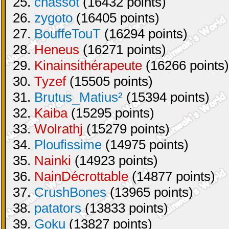
25.
chassot
(16432 points)
26.
zygoto
(16405 points)
27.
BouffeTouT
(16294 points)
28.
Heneus
(16271 points)
29.
Kinainsithérapeute
(16266 points)
30.
Tyzef
(15505 points)
31.
Brutus_Matius²
(15394 points)
32.
Kaiba
(15295 points)
33.
Wolrathj
(15279 points)
34.
Ploufissime
(14975 points)
35.
Nainki
(14923 points)
36.
NainDécrottable
(14877 points)
37.
CrushBones
(13965 points)
38.
patators
(13833 points)
39.
Goku
(13827 points)