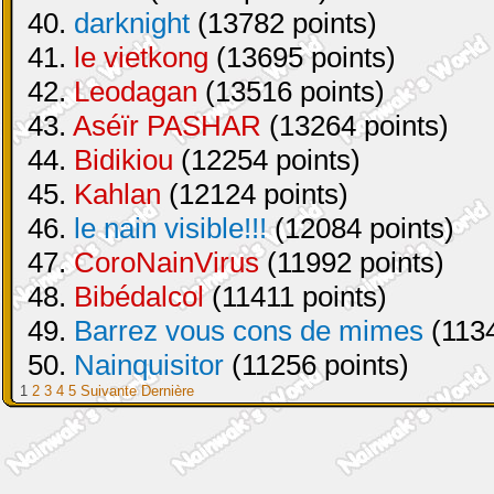
40.
darknight
(13782 points)
41.
le vietkong
(13695 points)
42.
Leodagan
(13516 points)
43.
Aséïr PASHAR
(13264 points)
44.
Bidikiou
(12254 points)
45.
Kahlan
(12124 points)
46.
le nain visible!!!
(12084 points)
47.
CoroNainVirus
(11992 points)
48.
Bibédalcol
(11411 points)
49.
Barrez vous cons de mimes
(1134
50.
Nainquisitor
(11256 points)
1
2
3
4
5
Suivante
Dernière