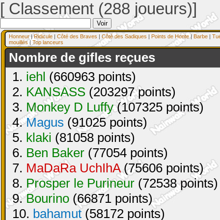
[ Classement (288 joueurs)]
Honneur
|
Ridicule
|
Côté des Braves
|
Côté des Sadiques
|
Points de Honte
|
Barbe
|
Tu
mouillés
|
Top lanceurs
Nombre de gifles reçues
1.
iehl
(660963 points)
2.
KANSASS
(203297 points)
3.
Monkey D Luffy
(107325 points)
4.
Magus
(91025 points)
5.
klaki
(81058 points)
6.
Ben Baker
(77054 points)
7.
MaDaRa UchIhA
(75606 points)
8.
Prosper le Purineur
(72538 points)
9.
Bourino
(66871 points)
10.
bahamut
(58172 points)