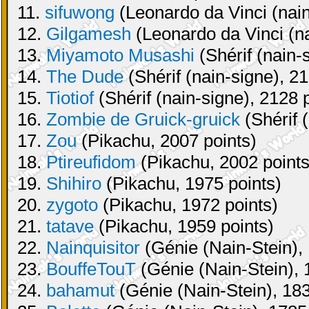
11.
sifuwong
(Leonardo da Vinci (nain
12.
Gilgamesh
(Leonardo da Vinci (na
13.
Miyamoto Musashi
(Shérif (nain-
14.
The Dude
(Shérif (nain-signe), 21
15.
Tiotiof
(Shérif (nain-signe), 2128 
16.
Zombie de Gruick-gruick
(Shérif 
17.
Zou
(Pikachu, 2007 points)
18.
Ptireufidom
(Pikachu, 2002 points
19.
Shihiro
(Pikachu, 1975 points)
20.
zygoto
(Pikachu, 1972 points)
21.
tatave
(Pikachu, 1959 points)
22.
Nainquisitor
(Génie (Nain-Stein), 
23.
BouffeTouT
(Génie (Nain-Stein), 
24.
bahamut
(Génie (Nain-Stein), 183