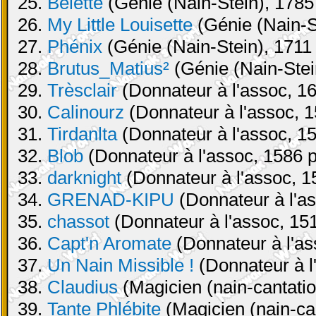
25.
Belette
(Génie (Nain-Stein), 1785 
26.
My Little Louisette
(Génie (Nain-St
27.
Phénix
(Génie (Nain-Stein), 1711 
28.
Brutus_Matius²
(Génie (Nain-Stei
29.
Trèsclair
(Donnateur à l'assoc, 16
30.
Calinourz
(Donnateur à l'assoc, 1
31.
Tirdanlta
(Donnateur à l'assoc, 15
32.
Blob
(Donnateur à l'assoc, 1586 p
33.
darknight
(Donnateur à l'assoc, 1
34.
GRENAD-KIPU
(Donnateur à l'as
35.
chassot
(Donnateur à l'assoc, 151
36.
Capt'n Aromate
(Donnateur à l'as
37.
Un Nain Missible !
(Donnateur à l
38.
Claudius
(Magicien (nain-cantatio
39.
Tante Phlébite
(Magicien (nain-can