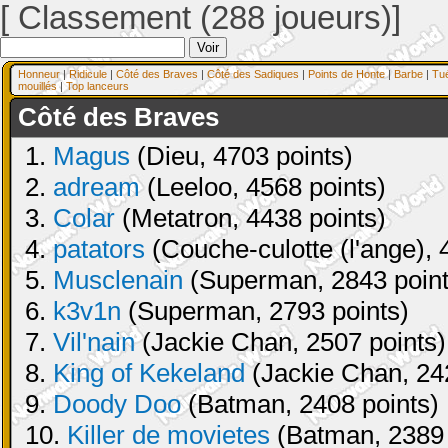
[ Classement (288 joueurs)]
Honneur
|
Ridicule
|
Côté des Braves
|
Côté des Sadiques
|
Points de Honte
|
Barbe
|
Tu
mouillés
|
Top lanceurs
Côté des Braves
1.
Magus
(Dieu, 4703 points)
2.
adream
(Leeloo, 4568 points)
3.
Colar
(Metatron, 4438 points)
4.
patators
(Couche-culotte (l'ange), 
5.
Musclenain
(Superman, 2843 point
6.
k3v1n
(Superman, 2793 points)
7.
Vil'nain
(Jackie Chan, 2507 points)
8.
King of Kekeland
(Jackie Chan, 24
9.
Doody Doo
(Batman, 2408 points)
10.
Killer de movietes
(Batman, 2389 