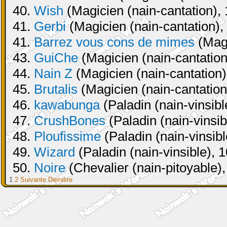
40.
Wish
(Magicien (nain-cantation), 
41.
Gerbi
(Magicien (nain-cantation),
41.
Barrez vous cons de mimes
(Magi
43.
GuiChe
(Magicien (nain-cantation
44.
Nain Z
(Magicien (nain-cantation)
45.
Brutalis
(Magicien (nain-cantation
46.
kawabunga
(Paladin (nain-vinsibl
47.
CrushBones
(Paladin (nain-vinsib
48.
Ploufissime
(Paladin (nain-vinsibl
49.
Wizard
(Paladin (nain-vinsible), 
50.
Noire
(Chevalier (nain-pitoyable),
1
2
Suivante
Dernière