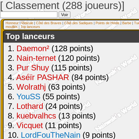
[ Classement (288 joueurs)]
Honneur
|
Ridicule
|
Côté des Braves
|
Côté des Sadiques
|
Points de Honte
|
Barbe
|
Tu
mouillés
|
Top lanceurs
Top lanceurs
1.
Daemon²
(128 points)
2.
Nain-ternet
(120 points)
3.
Pur Shuy
(115 points)
4.
Aséïr PASHAR
(84 points)
5.
Wolrathj
(63 points)
6.
YouSS
(55 points)
7.
Lothard
(24 points)
8.
kuebvalhcs
(13 points)
9.
Vicquet
(11 points)
10.
LordFouTheNain
(9 points)