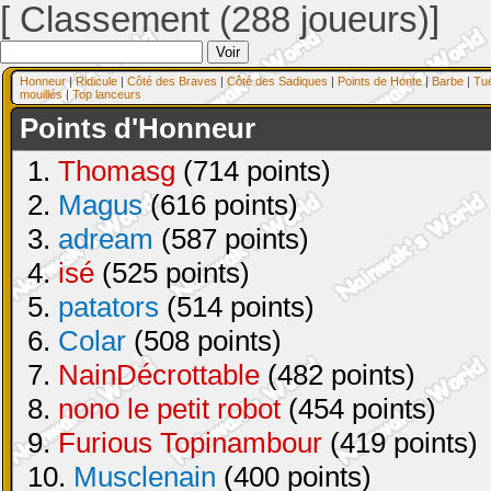
[ Classement (288 joueurs)]
Honneur
|
Ridicule
|
Côté des Braves
|
Côté des Sadiques
|
Points de Honte
|
Barbe
|
Tu
mouillés
|
Top lanceurs
Points d'Honneur
1.
Thomasg
(714 points)
2.
Magus
(616 points)
3.
adream
(587 points)
4.
isé
(525 points)
5.
patators
(514 points)
6.
Colar
(508 points)
7.
NainDécrottable
(482 points)
8.
nono le petit robot
(454 points)
9.
Furious Topinambour
(419 points)
10.
Musclenain
(400 points)