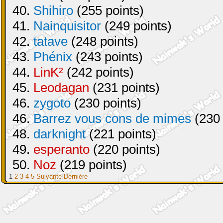
40.
Shihiro
(255 points)
41.
Nainquisitor
(249 points)
42.
tatave
(248 points)
43.
Phénix
(243 points)
44.
LinK²
(242 points)
45.
Leodagan
(231 points)
46.
zygoto
(230 points)
46.
Barrez vous cons de mimes
(230 
48.
darknight
(221 points)
49.
esperanto
(220 points)
50.
Noz
(219 points)
1
2
3
4
5
Suivante
Dernière