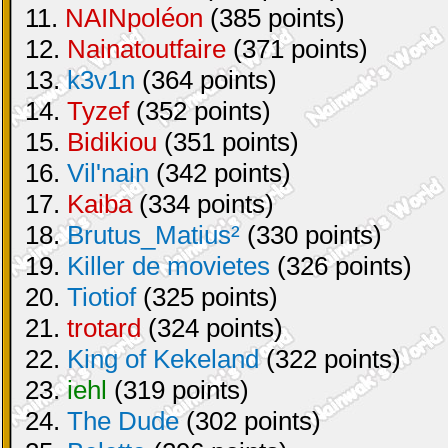
11.
NAINpoléon
(385 points)
12.
Nainatoutfaire
(371 points)
13.
k3v1n
(364 points)
14.
Tyzef
(352 points)
15.
Bidikiou
(351 points)
16.
Vil'nain
(342 points)
17.
Kaiba
(334 points)
18.
Brutus_Matius²
(330 points)
19.
Killer de movietes
(326 points)
20.
Tiotiof
(325 points)
21.
trotard
(324 points)
22.
King of Kekeland
(322 points)
23.
iehl
(319 points)
24.
The Dude
(302 points)