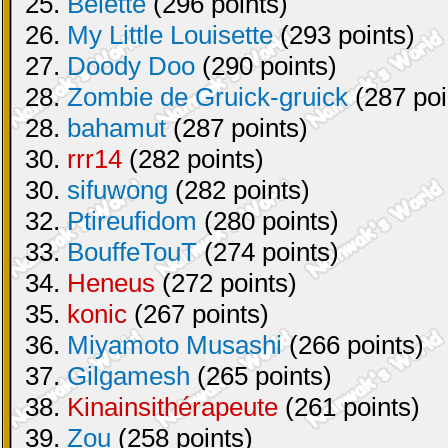
25.
Belette
(296 points)
26.
My Little Louisette
(293 points)
27.
Doody Doo
(290 points)
28.
Zombie de Gruick-gruick
(287 poi
28.
bahamut
(287 points)
30.
rrr14
(282 points)
30.
sifuwong
(282 points)
32.
Ptireufidom
(280 points)
33.
BouffeTouT
(274 points)
34.
Heneus
(272 points)
35.
konic
(267 points)
36.
Miyamoto Musashi
(266 points)
37.
Gilgamesh
(265 points)
38.
Kinainsithérapeute
(261 points)
39.
Zou
(258 points)