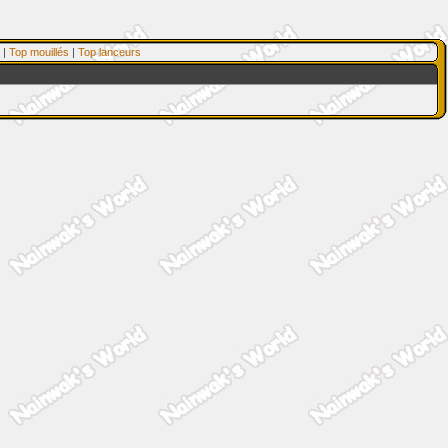
|
Top mouillés
|
Top lanceurs