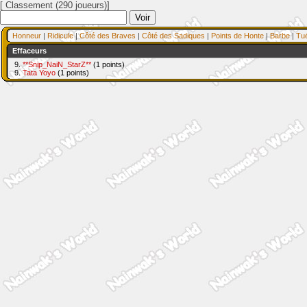
[ Classement (290 joueurs)]
Honneur
|
Ridicule
|
Côté des Braves
|
Côté des Sadiques
|
Points de Honte
|
Barbe
|
Tu
Effaceurs
9.
**Snip_NaiN_StarZ**
(1 points)
9.
Tata Yoyo
(1 points)