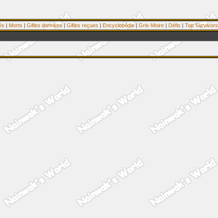
és
|
Morts
|
Gifles données
|
Gifles reçues
|
Encyclopédie
|
Gris-Moire
|
Défis
|
Top Survivors