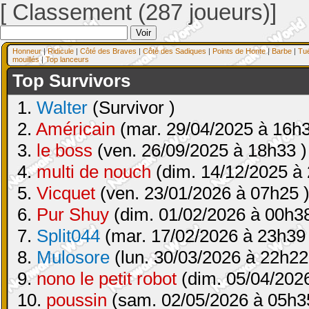
[ Classement (287 joueurs)]
Honneur
|
Ridicule
|
Côté des Braves
|
Côté des Sadiques
|
Points de Honte
|
Barbe
|
Tu
mouillés
|
Top lanceurs
Top Survivors
1.
Walter
(Survivor )
2.
Américain
(mar. 29/04/2025 à 16h3
3.
le boss
(ven. 26/09/2025 à 18h33 )
4.
multi de nouch
(dim. 14/12/2025 à 
5.
Vicquet
(ven. 23/01/2026 à 07h25 
6.
Pur Shuy
(dim. 01/02/2026 à 00h38
7.
Split044
(mar. 17/02/2026 à 23h39 
8.
Mulosore
(lun. 30/03/2026 à 22h22
9.
nono le petit robot
(dim. 05/04/2026
10.
poussin
(sam. 02/05/2026 à 05h3