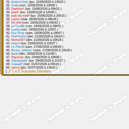
31.
Anainrchiste
(jeu. 11/06/2026 à 13h03 )
32.
Vralg
(ven. 12/06/2026 à 13h00 )
33.
Daemon²
(lun. 15/06/2026 à 09h32 )
34.
pwet²
(lun. 15/06/2026 à 10h00 )
35.
nain-du-striel
(lun. 15/06/2026 à 20h15 )
36.
Lasbz
(mar. 16/06/2026 à 08h28 )
37.
No one
(ven. 19/06/2026 à 04h42 )
38.
La Douille
(ven. 19/06/2026 à 09h52 )
39.
Ganja
(ven. 19/06/2026 à 12h07 )
40.
Naz Brok
(sam. 20/06/2026 à 18h07 )
41.
PeePooDo
(dim. 21/06/2026 à 10h24 )
42.
Momo007
(dim. 21/06/2026 à 20h28 )
43.
tatave
(lun. 22/06/2026 à 22h07 )
44.
Le Plastif
(sam. 27/06/2026 à 04h45 )
45.
Brutus_Matius²
(sam. 27/06/2026 à 10h29 )
46.
Aurel
(dim. 28/06/2026 à 21h48 )
47.
Rayovac
(lun. 29/06/2026 à 19h08 )
48.
Nainquisitor
(lun. 29/06/2026 à 21h37 )
49.
Galaad²
(mer. 01/07/2026 à 00h16 )
50.
serval
(jeu. 02/07/2026 à 13h43 )
1
2
3
4
5
Suivante
Dernière