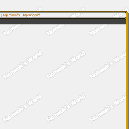
|
Top mouillés
|
Top lanceurs