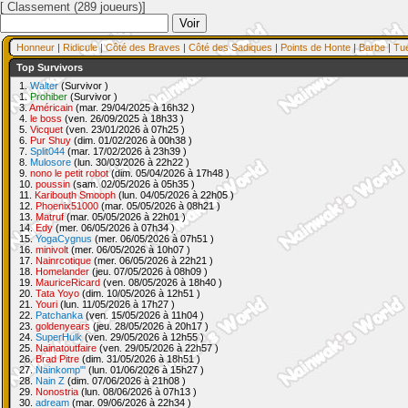
[ Classement (289 joueurs)]
Honneur
|
Ridicule
|
Côté des Braves
|
Côté des Sadiques
|
Points de Honte
|
Barbe
|
Tu
Top Survivors
1.
Walter
(Survivor )
1.
Prohiber
(Survivor )
3.
Américain
(mar. 29/04/2025 à 16h32 )
4.
le boss
(ven. 26/09/2025 à 18h33 )
5.
Vicquet
(ven. 23/01/2026 à 07h25 )
6.
Pur Shuy
(dim. 01/02/2026 à 00h38 )
7.
Split044
(mar. 17/02/2026 à 23h39 )
8.
Mulosore
(lun. 30/03/2026 à 22h22 )
9.
nono le petit robot
(dim. 05/04/2026 à 17h48 )
10.
poussin
(sam. 02/05/2026 à 05h35 )
11.
Karibouth Smooph
(lun. 04/05/2026 à 22h05 )
12.
Phoenix51000
(mar. 05/05/2026 à 08h21 )
13.
Matruf
(mar. 05/05/2026 à 22h01 )
14.
Edy
(mer. 06/05/2026 à 07h34 )
15.
YogaCygnus
(mer. 06/05/2026 à 07h51 )
16.
minivolt
(mer. 06/05/2026 à 10h07 )
17.
Nainrcotique
(mer. 06/05/2026 à 22h21 )
18.
Homelander
(jeu. 07/05/2026 à 08h09 )
19.
MauriceRicard
(ven. 08/05/2026 à 18h40 )
20.
Tata Yoyo
(dim. 10/05/2026 à 12h51 )
21.
Youri
(lun. 11/05/2026 à 17h27 )
22.
Patchanka
(ven. 15/05/2026 à 11h04 )
23.
goldenyears
(jeu. 28/05/2026 à 20h17 )
24.
SuperHulk
(ven. 29/05/2026 à 12h55 )
25.
Nainatoutfaire
(ven. 29/05/2026 à 22h57 )
26.
Brad Pitre
(dim. 31/05/2026 à 18h51 )
27.
Nainkomp"'
(lun. 01/06/2026 à 15h27 )
28.
Nain Z
(dim. 07/06/2026 à 21h08 )
29.
Nonostria
(lun. 08/06/2026 à 07h13 )
30.
adream
(mar. 09/06/2026 à 22h34 )