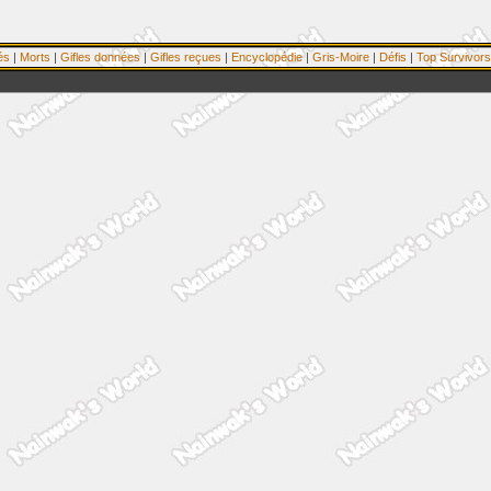
és
|
Morts
|
Gifles données
|
Gifles reçues
|
Encyclopédie
|
Gris-Moire
|
Défis
|
Top Survivors