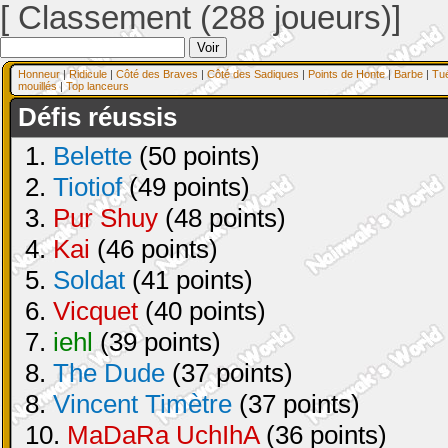
[ Classement (288 joueurs)]
Honneur
|
Ridicule
|
Côté des Braves
|
Côté des Sadiques
|
Points de Honte
|
Barbe
|
Tu
mouillés
|
Top lanceurs
Défis réussis
1.
Belette
(50 points)
2.
Tiotiof
(49 points)
3.
Pur Shuy
(48 points)
4.
Kai
(46 points)
5.
Soldat
(41 points)
6.
Vicquet
(40 points)
7.
iehl
(39 points)
8.
The Dude
(37 points)
8.
Vincent Timètre
(37 points)
10.
MaDaRa UchIhA
(36 points)