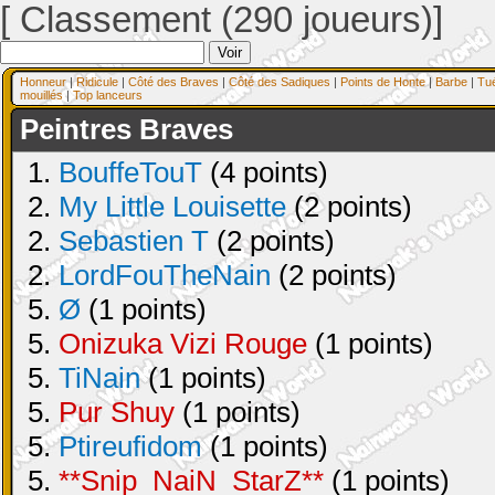
[ Classement (290 joueurs)]
Honneur
|
Ridicule
|
Côté des Braves
|
Côté des Sadiques
|
Points de Honte
|
Barbe
|
Tu
mouillés
|
Top lanceurs
Peintres Braves
1.
BouffeTouT
(4 points)
2.
My Little Louisette
(2 points)
2.
Sebastien T
(2 points)
2.
LordFouTheNain
(2 points)
5.
Ø
(1 points)
5.
Onizuka Vizi Rouge
(1 points)
5.
TiNain
(1 points)
5.
Pur Shuy
(1 points)
5.
Ptireufidom
(1 points)
5.
**Snip_NaiN_StarZ**
(1 points)