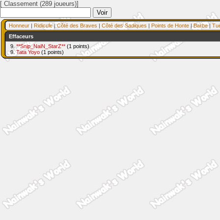
[ Classement (289 joueurs)]
Honneur
|
Ridicule
|
Côté des Braves
|
Côté des Sadiques
|
Points de Honte
|
Barbe
|
Tu
Effaceurs
9.
**Snip_NaiN_StarZ**
(1 points)
9.
Tata Yoyo
(1 points)