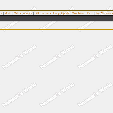
és
|
Morts
|
Gifles données
|
Gifles reçues
|
Encyclopédie
|
Gris-Moire
|
Défis
|
Top Survivors