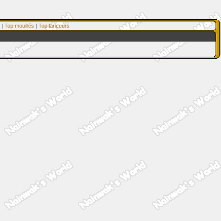
|
Top mouillés
|
Top lanceurs